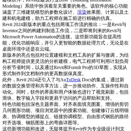
Modeling）系统中扮演着至关重要的角色。该软件的核心功能
涵盖了三维建筑模型的参数化设计、
渲染
效果图、计算以及土
建和机电建模，助力工程师在施工前进行精确的仿真。
Revit 2024新版本的重点包括两项工作流的推出：一是Revit与
Inventor之间的构建到制造工作流，二是即将到来的Revit与
Microsoft Power Automation的连接。这些新功能旨在提高性
能，优化功能响应，并引入更智能的数据处理方式，无论是在
桌面环境中还是在云端。
新版本的亮点包括对位置建模和文档工具的扩展与微调，为结
构工程师提供更灵活的分析建模，电气工程师可利用计划负荷
分析节省时间，以及通过Revit和FormIt Pro的3D草图，实现从
形式制作到文档制作的更高数据保真度。
此外，Revit 2024还引入了与Au
ToDesk
Docs的集成，通过新
的数据交换管理和共享方法，进一步推动协作、互操作性和自
动化。同时，软件的界面和用户体验也进行了视觉刷新，包括
滑块、数字输入字段和更易于访问的产品帮助和支持。
特色功能包括深色主题界面、对齐表面填充图案、增强的剪切
几何图形功能、项目浏览器中的搜索功能、创建修订云线明细
表、协调模型的捕捉点、链接协调模型、自由形式钢筋的路径
对齐选项、钢筋图形上的弯曲详图等。
这些新增功能和改进，无疑将提升Revit作为专业级设计到文