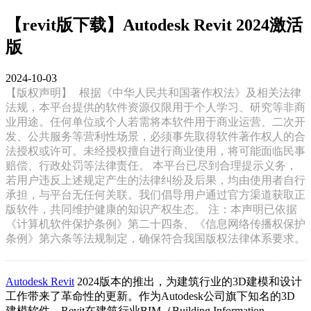
【revit版下载】Autodesk Revit 2024激活
版
2024-10-03
【版权声明】
根据《中华人民共和国著作权法》及相关法律
法规，本平台提供的软件资源仅限用于个人学习、研究等非商
业用途。任何单位或个人若需将本软件用于商业运营、二次开
发、公共服务等营利性场景，必须事先取得软件著作权人的合
法授权或许可。未经授权擅自进行商业使用，将可能面临民事
赔偿、行政处罚等法律责任。 本平台已尽到合理提示义务，
若用户违反上述规定产生的法律纠纷及后果，均由使用者自行
承担，与平台无任何关联。我们倡导用户通过官方渠道获取正
版软件，共同维护健康的知识产权生态。 注：本声明已依据
《计算机软件保护条例》第二十四条、《信息网络传播权保护
条例》第六条等法规制定，确保符合我国版权法律体系要求。
Autodesk Revit
2024版本的推出，为建筑行业的3D建模和设计
工作带来了革命性的更新。作为Autodesk公司旗下知名的3D
建模软件，Revit在建筑行业BIM（Building Information