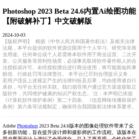
Photoshop 2023 Beta 24.6内置Ai绘图功能
【附破解补丁】中文破解版
2024-10-03
【版权声明】
根据《中华人民共和国著作权法》及相关法律
法规，本平台提供的软件资源仅限用于个人学习、研究等非商
业用途。任何单位或个人若需将本软件用于商业运营、二次开
发、公共服务等营利性场景，必须事先取得软件著作权人的合
法授权或许可。未经授权擅自进行商业使用，将可能面临民事
赔偿、行政处罚等法律责任。 本平台已尽到合理提示义务，
若用户违反上述规定产生的法律纠纷及后果，均由使用者自行
承担，与平台无任何关联。我们倡导用户通过官方渠道获取正
版软件，共同维护健康的知识产权生态。 注：本声明已依据
《计算机软件保护条例》第二十四条、《信息网络传播权保护
条例》第六条等法规制定，确保符合我国版权法律体系要求。
Adobe
Photoshop
2023 Beta 24.6版本的图像处理软件带来了众
多创新功能，旨在提升设计师和摄影师的工作流程。该版本在
用户界面设计上进行了全面优化，引入了更直观、个性化的工