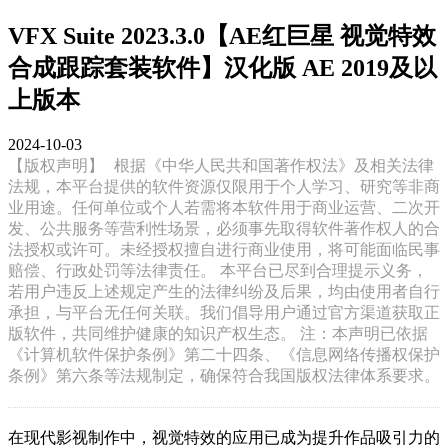
VFX Suite 2023.3.0【AE红巨星 视觉特效
合成跟踪套装软件】汉化版 AE 2019及以
上版本
2024-10-03
【版权声明】
根据《中华人民共和国著作权法》及相关法律
法规，本平台提供的软件资源仅限用于个人学习、研究等非商
业用途。任何单位或个人若需将本软件用于商业运营、二次开
发、公共服务等营利性场景，必须事先取得软件著作权人的合
法授权或许可。未经授权擅自进行商业使用，将可能面临民事
赔偿、行政处罚等法律责任。 本平台已尽到合理提示义务，
若用户违反上述规定产生的法律纠纷及后果，均由使用者自行
承担，与平台无任何关联。我们倡导用户通过官方渠道获取正
版软件，共同维护健康的知识产权生态。 注：本声明已依据
《计算机软件保护条例》第二十四条、《信息网络传播权保护
条例》第六条等法规制定，确保符合我国版权法律体系要求。
在现代影视制作中，视觉特效的应用已成为提升作品吸引力的