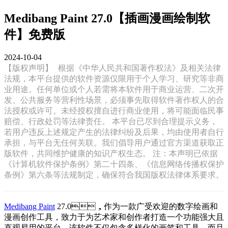
Medibang Paint 27.0【插画漫画绘制软
件】免费版
2024-10-04
【版权声明】
根据《中华人民共和国著作权法》及相关法律
法规，本平台提供的软件资源仅限用于个人学习、研究等非商
业用途。任何单位或个人若需将本软件用于商业运营、二次开
发、公共服务等营利性场景，必须事先取得软件著作权人的合
法授权或许可。未经授权擅自进行商业使用，将可能面临民事
赔偿、行政处罚等法律责任。 本平台已尽到合理提示义务，
若用户违反上述规定产生的法律纠纷及后果，均由使用者自行
承担，与平台无任何关联。我们倡导用户通过官方渠道获取正
版软件，共同维护健康的知识产权生态。 注：本声明已依据
《计算机软件保护条例》第二十四条、《信息网络传播权保护
条例》第六条等法规制定，确保符合我国版权法律体系要求。
Medibang Paint
27.0，作为一款广受欢迎的数字绘画和
漫画创作工具，致力于为艺术家和创作者打造一个功能强大且
直观易用的平台。该软件不仅包含多样化的画笔和工具，而且