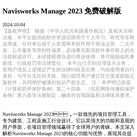
Navisworks Manage 2023 免费破解版
2024-10-04
【版权声明】
根据《中华人民共和国著作权法》及相关法律
法规，本平台提供的软件资源仅限用于个人学习、研究等非商
业用途。任何单位或个人若需将本软件用于商业运营、二次开
发、公共服务等营利性场景，必须事先取得软件著作权人的合
法授权或许可。未经授权擅自进行商业使用，将可能面临民事
赔偿、行政处罚等法律责任。 本平台已尽到合理提示义务，
若用户违反上述规定产生的法律纠纷及后果，均由使用者自行
承担，与平台无任何关联。我们倡导用户通过官方渠道获取正
版软件，共同维护健康的知识产权生态。 注：本声明已依据
《计算机软件保护条例》第二十四条、《信息网络传播权保护
条例》第六条等法规制定，确保符合我国版权法律体系要求。
Navisworks Manage 2023，一款领先的项目管理工具，
专为建筑、工程及施工行业设计。它以其强大的功能和直观的
用户界面，在项目管理领域赢得了全球用户的青睐。本文深入
解析Navisworks Manage 2023的核心功能与优势，展现其在提