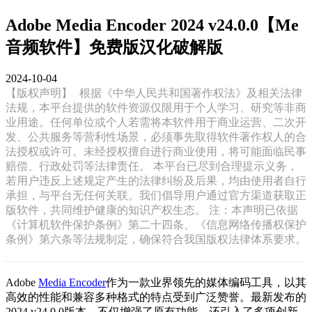
Adobe Media Encoder 2024 v24.0.0【Me
音频软件】免费版汉化破解版
2024-10-04
【版权声明】
根据《中华人民共和国著作权法》及相关法律
法规，本平台提供的软件资源仅限用于个人学习、研究等非商
业用途。任何单位或个人若需将本软件用于商业运营、二次开
发、公共服务等营利性场景，必须事先取得软件著作权人的合
法授权或许可。未经授权擅自进行商业使用，将可能面临民事
赔偿、行政处罚等法律责任。 本平台已尽到合理提示义务，
若用户违反上述规定产生的法律纠纷及后果，均由使用者自行
承担，与平台无任何关联。我们倡导用户通过官方渠道获取正
版软件，共同维护健康的知识产权生态。 注：本声明已依据
《计算机软件保护条例》第二十四条、《信息网络传播权保护
条例》第六条等法规制定，确保符合我国版权法律体系要求。
Adobe
Media Encoder
作为一款业界领先的媒体编码工具，以其
高效的性能和兼容多种格式的特点受到广泛赞誉。最新发布的
2024 v24.0.0版本，不仅增强了原有功能，还引入了多项创新