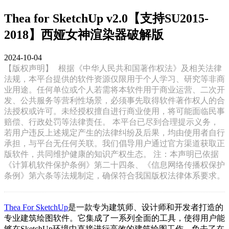
Thea for SketchUp v2.0【支持SU2015-
2018】西娅女神渲染器破解版
2024-10-04
【版权声明】
根据《中华人民共和国著作权法》及相关法律
法规，本平台提供的软件资源仅限用于个人学习、研究等非商
业用途。任何单位或个人若需将本软件用于商业运营、二次开
发、公共服务等营利性场景，必须事先取得软件著作权人的合
法授权或许可。未经授权擅自进行商业使用，将可能面临民事
赔偿、行政处罚等法律责任。 本平台已尽到合理提示义务，
若用户违反上述规定产生的法律纠纷及后果，均由使用者自行
承担，与平台无任何关联。我们倡导用户通过官方渠道获取正
版软件，共同维护健康的知识产权生态。 注：本声明已依据
《计算机软件保护条例》第二十四条、《信息网络传播权保护
条例》第六条等法规制定，确保符合我国版权法律体系要求。
Thea For SketchUp
是一款专为建筑师、设计师和开发者打造的
专业建筑绘图软件。它集成了一系列全面的工具，使得用户能
够在SketchUp环境中直接进行高效的建筑绘图工作，免去了在