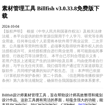
素材管理工具 Billfish v3.0.33.8免费版下
载
2024-10-04
【版权声明】
根据《中华人民共和国著作权法》及相关法律
法规，本平台提供的软件资源仅限用于个人学习、研究等非商
业用途。任何单位或个人若需将本软件用于商业运营、二次开
发、公共服务等营利性场景，必须事先取得软件著作权人的合
法授权或许可。未经授权擅自进行商业使用，将可能面临民事
赔偿、行政处罚等法律责任。 本平台已尽到合理提示义务，
若用户违反上述规定产生的法律纠纷及后果，均由使用者自行
承担，与平台无任何关联。我们倡导用户通过官方渠道获取正
版软件，共同维护健康的知识产权生态。 注：本声明已依据
《计算机软件保护条例》第二十四条、《信息网络传播权保护
条例》第六条等法规制定，确保符合我国版权法律体系要求。
Billfish设计师素材管理工具，旨在帮助设计师高效整理和规划
设计作品。这款工具拥有简洁的界面，却蕴含强大的功能，能
支持JPG、PNG、GIF、
PSD
、