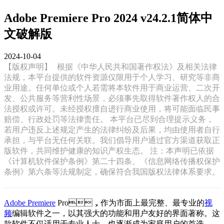
Adobe Premiere Pro 2024 v24.2.1简体中
文破解版
2024-10-04
【版权声明】
根据《中华人民共和国著作权法》及相关法律
法规，本平台提供的软件资源仅限用于个人学习、研究等非商
业用途。任何单位或个人若需将本软件用于商业运营、二次开
发、公共服务等营利性场景，必须事先取得软件著作权人的合
法授权或许可。未经授权擅自进行商业使用，将可能面临民事
赔偿、行政处罚等法律责任。 本平台已尽到合理提示义务，
若用户违反上述规定产生的法律纠纷及后果，均由使用者自行
承担，与平台无任何关联。我们倡导用户通过官方渠道获取正
版软件，共同维护健康的知识产权生态。 注：本声明已依据
《计算机软件保护条例》第二十四条、《信息网络传播权保护
条例》第六条等法规制定，确保符合我国版权法律体系要求。
Adobe Premiere
Pro，作为市面上最完整、最专业的
视
频
编辑软件之一，以其强大的功能和用户友好的界面著称。这
款软件不仅适用于专业人士，也逐渐成为家庭用户的首选。