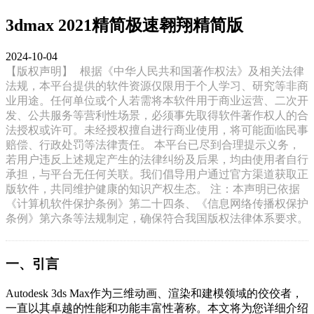
3dmax 2021精简极速翱翔精简版
2024-10-04
【版权声明】
根据《中华人民共和国著作权法》及相关法律
法规，本平台提供的软件资源仅限用于个人学习、研究等非商
业用途。任何单位或个人若需将本软件用于商业运营、二次开
发、公共服务等营利性场景，必须事先取得软件著作权人的合
法授权或许可。未经授权擅自进行商业使用，将可能面临民事
赔偿、行政处罚等法律责任。 本平台已尽到合理提示义务，
若用户违反上述规定产生的法律纠纷及后果，均由使用者自行
承担，与平台无任何关联。我们倡导用户通过官方渠道获取正
版软件，共同维护健康的知识产权生态。 注：本声明已依据
《计算机软件保护条例》第二十四条、《信息网络传播权保护
条例》第六条等法规制定，确保符合我国版权法律体系要求。
一、引言
Autodesk 3ds Max作为三维动画、渲染和建模领域的佼佼者，
一直以其卓越的性能和功能丰富性著称。本文将为您详细介绍