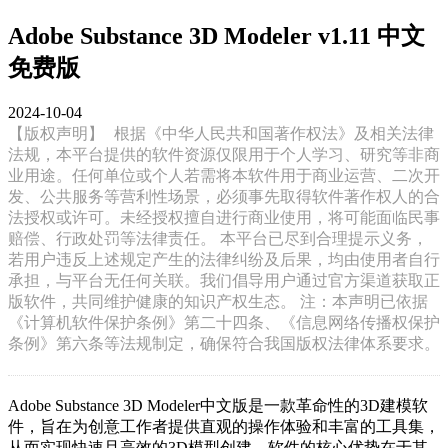
Adobe Substance 3D Modeler v1.11 中文
免费版
2024-10-04
【版权声明】
根据《中华人民共和国著作权法》及相关法律
法规，本平台提供的软件资源仅限用于个人学习、研究等非商
业用途。任何单位或个人若需将本软件用于商业运营、二次开
发、公共服务等营利性场景，必须事先取得软件著作权人的合
法授权或许可。未经授权擅自进行商业使用，将可能面临民事
赔偿、行政处罚等法律责任。 本平台已尽到合理提示义务，
若用户违反上述规定产生的法律纠纷及后果，均由使用者自行
承担，与平台无任何关联。我们倡导用户通过官方渠道获取正
版软件，共同维护健康的知识产权生态。 注：本声明已依据
《计算机软件保护条例》第二十四条、《信息网络传播权保护
条例》第六条等法规制定，确保符合我国版权法律体系要求。
Adobe Substance 3D Modeler中文版是一款革命性的3D建模软
件，旨在为创意工作者提供直观的操作体验和丰富的工具集，
从而实现快速且高效的3D模型创建。软件的核心优势在于其