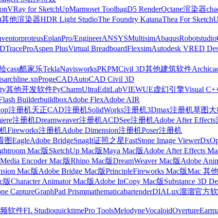
on
VRay for SketchUp
Marmoset Toolbag
D5 Render
Octane渲染器
cha
t
其他渲染器
HDR Light Studio
The Foundry Katana
Thea For Sketch
nventor
proteus
Eplan
Pro/Engineer
ANSYS
Multisim
Abaqus
Robotstudio
FD
TracePro
Aspen Plus
Virtual Breadboard
Flexsim
Autodesk VRED Des
cass
酷家乐
Tekla
Navisworks
PKPM
Civil 3D
其他建筑软件
Archica
is
archline.xp
ProgeCAD
AutoCAD Civil 3D
ty
其他开发软件
PyCharm
UltraEdit
LabVIEW
UE虚幻引擎
Visual C+
Flash Builder
buildbox
Adobe Flex
Adobe AIR
shop注册机
天正CAD注册机
SolidWorks注册机
3Dmax注册机
草图大师
miere注册机
Dreamweaver注册机
ACDSee注册机
Adobe After Effe
册机
Fireworks注册机
Adobe Dimension注册机
Poser注册机
看图
Eagle
Adobe Bridge
SnagIt
证照之星
FastStone Image Viewer
DxO
ightroom Mac版
SketchUp Mac版
Maya Mac版
Adobe After Effects 
Media Encoder Mac版
Rhino Mac版
DreamWeaver Mac版
Adobe Ani
nsion Mac版
Adobe Bridge Mac版
Principle
Fireworks Mac版
Mac 其
ac版
Character Animator Mac版
Adobe InCopy Mac版
Substance 3D D
one Capture
GraphPad Prism
mathematica
bartender
DIALux
溜溜官方软
频软件
FL Studio
quicktime
Pro Tools
Melodyne
Vocaloid
Overture
Earma