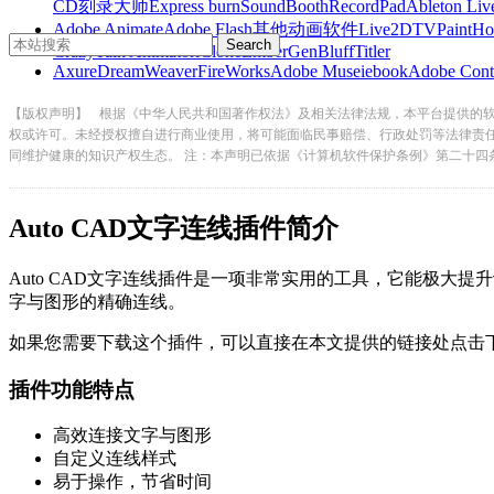
CD刻录大师
Express burn
SoundBooth
RecordPad
Ableton Liv
Adobe Animate
Adobe Flash
其他动画软件
Live2D
TVPaint
Ho
CrazyTalk Animator
iClone
EmberGen
BluffTitler
Axure
DreamWeaver
FireWorks
Adobe Muse
iebook
Adobe Cont
【版权声明】
根据《中华人民共和国著作权法》及相关法律法规，本平台提供的
权或许可。未经授权擅自进行商业使用，将可能面临民事赔偿、行政处罚等法律责
同维护健康的知识产权生态。 注：本声明已依据《计算机软件保护条例》第二十四
Auto CAD文字连线插件简介
Auto CAD文字连线插件是一项非常实用的工具，它能极大提
字与图形的精确连线。
如果您需要下载这个插件，可以直接在本文提供的链接处点击下载
插件功能特点
高效连接文字与图形
自定义连线样式
易于操作，节省时间