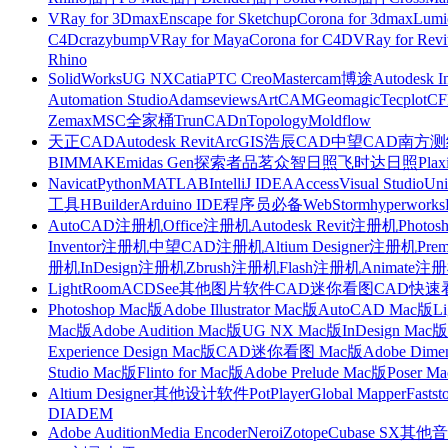
VRay for 3Dmax
Enscape for Sketchup
Corona for 3dmax
Lumi
C4D
crazybump
VRay for Maya
Corona for C4D
VRay for Revi
Rhino
SolidWorks
UG NX
Catia
PTC Creo
Mastercam
博途
Autodesk I
Automation Studio
Adams
eviews
ArtCAM
Geomagic
Tecplot
C
Zemax
MSC全家桶
TrunCAD
nTopology
Moldflow
天正CAD
Autodesk Revit
ArcGIS
浩辰CAD
中望CAD
南方测绘
BIMMAKE
midas Gen
探索者
品茗
众智日照
飞时达日照
Plax
Navicat
Python
MATLAB
IntelliJ IDEA
Access
Visual Studio
Uni
工具
HBuilder
Arduino IDE
程序员必备
WebStorm
hyperworks
AutoCAD注册机
Office注册机
Autodesk Revit注册机
Photo
Inventor注册机
中望CAD注册机
Altium Designer注册机
Pre
册机
InDesign注册机
Zbrush注册机
Flash注册机
Animate注
LightRoom
ACDSee
其他图片软件
CAD迷你看图
CAD快速
Photoshop Mac版
Adobe Illustrator Mac版
AutoCAD Mac版
L
Mac版
Adobe Audition Mac版
UG NX Mac版
InDesign Mac版
Experience Design Mac版
CAD迷你看图 Mac版
Adobe Dime
Studio Mac版
Flinto for Mac版
Adobe Prelude Mac版
Poser M
Altium Designer
其他设计软件
PotPlayer
Global Mapper
Fastst
DIADEM
Adobe Audition
Media Encoder
Nero
iZotope
Cubase SX
其他音