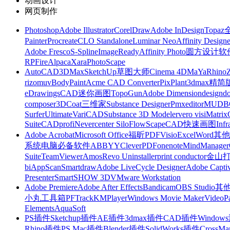
动画设计
网页制作
Photoshop
Adobe Illustrator
CorelDraw
Adobe InDesign
Topa
Painter
Procreate
CLO Standalone
Luminar Neo
Affinity Designe
Adobe Fresco
S-Spline
ImageReady
Affinity Photo
圆方设计软
RP
FireAlpaca
Xara
PhotoScape
AutoCAD
3DMax
SketchUp草图大师
Cinema 4D
MaYa
Rhino
rizomuv
BodyPaint
Acme CAD Converter
PixPlant
3dmax精简
eDrawings
CAD迷你画图
TopoGun
Adobe Dimension
designdo
composer
3DCoat
三维家
Substance Designer
Pmxeditor
MUDB
Surfer
Ultimate
VariCAD
Substance 3D Modeler
vero visi
Matrix
Suite
CADprofi
Nevercenter Silo
FlowScape
CAD快速画图
Inf
Adobe Acrobat
Microsoft Office
福昕PDF
Visio
Excel
Word
其他
系统
电脑必备软件
ABBYY
CleverPDF
onenote
MindManager
Suite
TeamViewer
Amos
Revo Uninstaller
print conductor
金山
bi
AppScan
Smartdraw
Adobe LiveCycle Designer
Adobe Captiv
Presenter
SmartSHOW 3D
VMware Workstation
Adobe Premiere
Adobe After Effects
Bandicam
OBS Studio
其
小丸工具箱
PFTrack
KMPlayer
Windows Movie Maker
VideoP
Elements
AquaSoft
PS插件
Sketchup插件
AE插件
3dmax插件
CAD插件
Windo
Rhino插件
PS Mac插件
Blender插件
SolidWorks插件
CrossMa