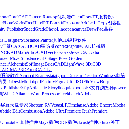
e one
CorelCAD
CameraRaw
csp优动漫
ChemDraw
ET服装设计
le
PhotoWorks
FreeHand
PT Portrait
Exposure
Adobe InCopy
创客贴
nity Publisher
SpeedGrade
PhotoLine
opencanvas
DrawPad
摹客
us Designer
Substance Painter
其他3D建模软件
电气版
CAXA 3D
CAD建筑版
contextcapture
CAD机械版
CNCKAD
Mari
ArtiosCAD
Vectorworks
JewelCAD
catia
uixel Mixer
Substance 3D Stager
Poser
Golden
ance Alchemist
SoftImage
BricsCAD
LightWave 3D
iC3D
CAD MAP 3D
AutoCAD LT
他系统软件
Acrobat Reader
stata
typora
Tableau Desktop
Windows电脑
精灵
ToDesk
Minitab
pdfFactory
Figma
UltraISO
FileView
Burp
xt
Publisher
Xftp
Articulate Storyline
quickbooks
ES文件浏览器
power
湖
WinTc
Atlantis Word Processor
Geekbench
Adobe
s
屏幕录像专家
Shotgun RV
Vegas
LRTimelapse
Adobe Encore
Mocha
ubtitle Edit
Combustion
Adobe Ultra
Premiere Rush
Premiere
Uninstaller
其他插件
Maya插件
CDR插件
zbrush插件
3dmax补丁