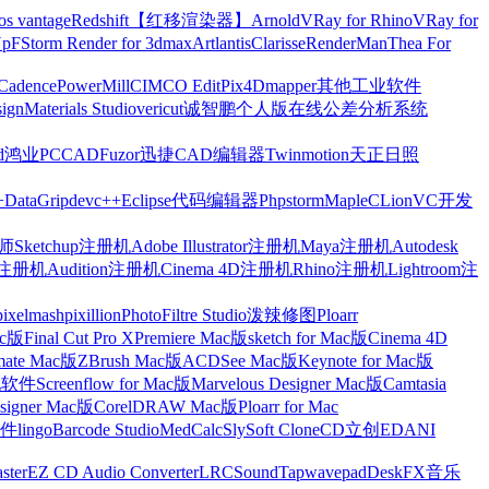
os vantage
Redshift【红移渲染器】
Arnold
VRay for Rhino
VRay for
Up
FStorm Render for 3dmax
Artlantis
Clarisse
RenderMan
Thea For
Cadence
PowerMill
CIMCO Edit
Pix4Dmapper
其他工业软件
ign
Materials Studio
vericut
诚智鹏个人版在线公差分析系统
d
鸿业
PCCAD
Fuzor
迅捷CAD编辑器
Twinmotion
天正日照
+
DataGrip
devc++
Eclipse
代码编辑器
Phpstorm
Maple
CLion
VC开发
Sketchup注册机
Adobe Illustrator注册机
Maya注册机
Autodesk
cts注册机
Audition注册机
Cinema 4D注册机
Rhino注册机
Lightroom注
pixelmash
pixillion
PhotoFiltre Studio
泼辣修图Ploarr
Mac版
Final Cut Pro X
Premiere Mac版
sketch for Mac版
Cinema 4D
mate Mac版
ZBrush Mac版
ACDSee Mac版
Keynote for Mac版
他软件
Screenflow for Mac版
Marvelous Designer Mac版
Camtasia
esigner Mac版
CorelDRAW Mac版
Ploarr for Mac
件
lingo
Barcode Studio
MedCalc
SlySoft CloneCD
立创EDA
NI
ster
EZ CD Audio Converter
LRC
SoundTap
wavepad
DeskFX
音乐