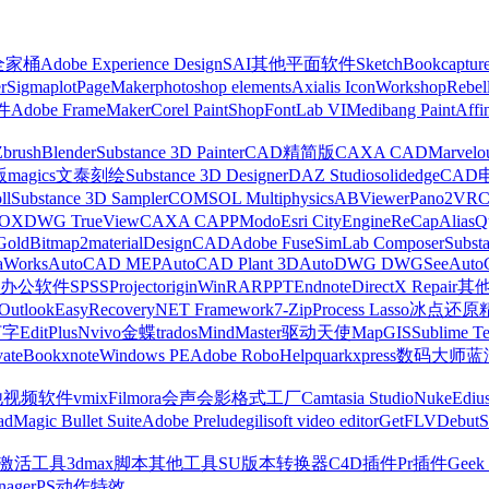
z全家桶
Adobe Experience Design
SAI
其他平面软件
SketchBook
captur
r
Sigmaplot
PageMaker
photoshop elements
Axialis IconWorkshop
Rebel
件
Adobe FrameMaker
Corel PaintShop
FontLab VI
Medibang Paint
Affi
Zbrush
Blender
Substance 3D Painter
CAD精简版
CAXA CAD
Marvelo
版
magics
文泰刻绘
Substance 3D Designer
DAZ Studio
solidedge
CAD
ll
Substance 3D Sampler
COMSOL Multiphysics
ABViewer
Pano2VR
OX
DWG TrueView
CAXA CAPP
Modo
Esri CityEngine
ReCap
Alias
Q
Gold
Bitmap2material
DesignCAD
Adobe Fuse
SimLab Composer
Subst
raWorks
AutoCAD MEP
AutoCAD Plant 3D
AutoDWG DWGSee
Auto
办公软件
SPSS
Project
origin
WinRAR
PPT
Endnote
DirectX Repair
其
Outlook
EasyRecovery
NET Framework
7-Zip
Process Lasso
冰点还原
打字
EditPlus
Nvivo
金蝶
trados
MindMaster
驱动天使
MapGIS
Sublime Te
ate
Bookxnote
Windows PE
Adobe RoboHelp
quarkxpress
数码大师
蓝
他视频软件
vmix
Filmora
会声会影
格式工厂
Camtasia Studio
Nuke
Ediu
ad
Magic Bullet Suite
Adobe Prelude
gilisoft video editor
GetFLV
Debut
S
ws激活工具
3dmax脚本
其他工具
SU版本转换器
C4D插件
Pr插件
Geek 
nager
PS动作特效