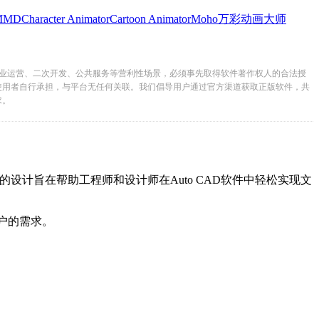
MMD
Character Animator
Cartoon Animator
Moho
万彩动画大师
业运营、二次开发、公共服务等营利性场景，必须事先取得软件著作权人的合法授
使用者自行承担，与平台无任何关联。我们倡导用户通过官方渠道获取正版软件，共
求。
此插件的设计旨在帮助工程师和设计师在Auto CAD软件中轻松实现文
的需求。