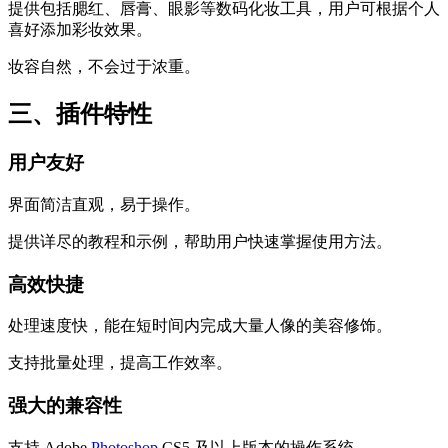
提供包括腮红、唇膏、眼影等数码化妆工具，用户可根据个人
喜好添加彩妆效果。
妆容自然，不会过于浓重。
三、插件特性
用户友好
界面简洁直观，易于操作。
提供详尽的教程和示例，帮助用户快速掌握使用方法。
高效快捷
处理速度快，能在短时间内完成大量人像的美容修饰。
支持批量处理，提高工作效率。
强大的兼容性
支持 Adobe
Photoshop
CS5 及以上版本的操作系统。