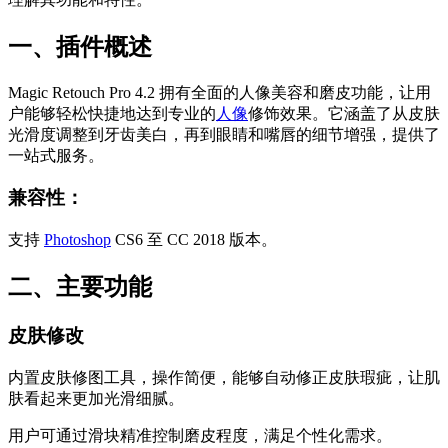
一、插件概述
Magic Retouch Pro 4.2 拥有全面的人像美容和磨皮功能，让用
户能够轻松快捷地达到专业的
人像
修饰效果。它涵盖了从皮肤
光滑度调整到牙齿美白，再到眼睛和嘴唇的细节增强，提供了
一站式服务。
兼容性：
支持
Photoshop
CS6 至 CC 2018 版本。
二、主要功能
皮肤修改
内置皮肤修图工具，操作简便，能够自动修正皮肤瑕疵，让肌
肤看起来更加光滑细腻。
用户可通过滑块精准控制磨皮程度，满足个性化需求。