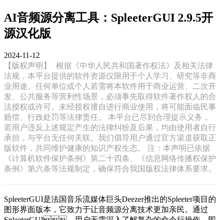
AI音频源分离工具：SpleeterGUI 2.9.5开
源汉化版
2024-11-12
【版权声明】
根据《中华人民共和国著作权法》及相关法律
法规，本平台提供的软件资源仅限用于个人学习、研究等非商
业用途。任何单位或个人若需将本软件用于商业运营、二次开
发、公共服务等营利性场景，必须事先取得软件著作权人的合
法授权或许可。未经授权擅自进行商业使用，将可能面临民事
赔偿、行政处罚等法律责任。 本平台已尽到合理提示义务，
若用户违反上述规定产生的法律纠纷及后果，均由使用者自行
承担，与平台无任何关联。我们倡导用户通过官方渠道获取正
版软件，共同维护健康的知识产权生态。 注：本声明已依据
《计算机软件保护条例》第二十四条、《信息网络传播权保护
条例》第六条等法规制定，确保符合我国版权法律体系要求。
SpleeterGUI是法国音乐流媒体巨头Deezer推出的Spleeter项目的
图形界面版本，它致力于让音频源分离技术更加亲民。通过
SpleeterGUI，用户无需深入了解复杂的命令行操作，即