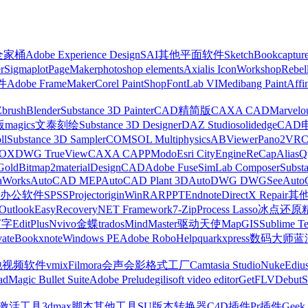
z全家桶
Adobe Experience Design
SAI
其他平面软件
SketchBook
captur
r
Sigmaplot
PageMaker
photoshop elements
Axialis IconWorkshop
Rebel
件
Adobe FrameMaker
Corel PaintShop
FontLab VI
Medibang Paint
Affi
Zbrush
Blender
Substance 3D Painter
CAD精简版
CAXA CAD
Marvelo
版
magics
文泰刻绘
Substance 3D Designer
DAZ Studio
solidedge
CAD
ll
Substance 3D Sampler
COMSOL Multiphysics
ABViewer
Pano2VR
OX
DWG TrueView
CAXA CAPP
Modo
Esri CityEngine
ReCap
Alias
Q
Gold
Bitmap2material
DesignCAD
Adobe Fuse
SimLab Composer
Subst
raWorks
AutoCAD MEP
AutoCAD Plant 3D
AutoDWG DWGSee
Auto
办公软件
SPSS
Project
origin
WinRAR
PPT
Endnote
DirectX Repair
其
Outlook
EasyRecovery
NET Framework
7-Zip
Process Lasso
冰点还原
打字
EditPlus
Nvivo
金蝶
trados
MindMaster
驱动天使
MapGIS
Sublime Te
ate
Bookxnote
Windows PE
Adobe RoboHelp
quarkxpress
数码大师
蓝
他视频软件
vmix
Filmora
会声会影
格式工厂
Camtasia Studio
Nuke
Ediu
ad
Magic Bullet Suite
Adobe Prelude
gilisoft video editor
GetFLV
Debut
S
ws激活工具
3dmax脚本
其他工具
SU版本转换器
C4D插件
Pr插件
Geek 