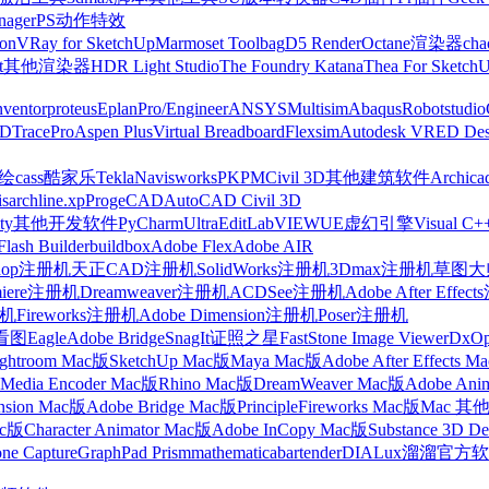
nager
PS动作特效
on
VRay for SketchUp
Marmoset Toolbag
D5 Render
Octane渲染器
cha
t
其他渲染器
HDR Light Studio
The Foundry Katana
Thea For Sketch
nventor
proteus
Eplan
Pro/Engineer
ANSYS
Multisim
Abaqus
Robotstudio
FD
TracePro
Aspen Plus
Virtual Breadboard
Flexsim
Autodesk VRED Des
cass
酷家乐
Tekla
Navisworks
PKPM
Civil 3D
其他建筑软件
Archica
is
archline.xp
ProgeCAD
AutoCAD Civil 3D
ty
其他开发软件
PyCharm
UltraEdit
LabVIEW
UE虚幻引擎
Visual C+
Flash Builder
buildbox
Adobe Flex
Adobe AIR
shop注册机
天正CAD注册机
SolidWorks注册机
3Dmax注册机
草图大师
miere注册机
Dreamweaver注册机
ACDSee注册机
Adobe After Effe
册机
Fireworks注册机
Adobe Dimension注册机
Poser注册机
看图
Eagle
Adobe Bridge
SnagIt
证照之星
FastStone Image Viewer
DxO
ightroom Mac版
SketchUp Mac版
Maya Mac版
Adobe After Effects 
Media Encoder Mac版
Rhino Mac版
DreamWeaver Mac版
Adobe Ani
nsion Mac版
Adobe Bridge Mac版
Principle
Fireworks Mac版
Mac 其
ac版
Character Animator Mac版
Adobe InCopy Mac版
Substance 3D D
one Capture
GraphPad Prism
mathematica
bartender
DIALux
溜溜官方软