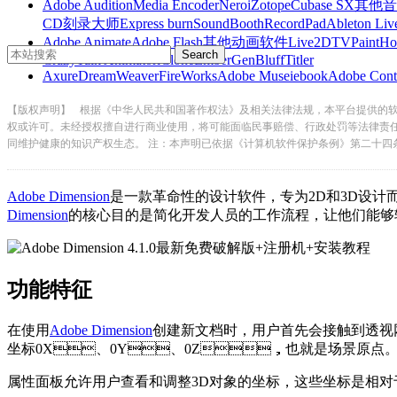
Adobe Audition
Media Encoder
Nero
iZotope
Cubase SX
其他音
CD刻录大师
Express burn
SoundBooth
RecordPad
Ableton Liv
Adobe Animate
Adobe Flash
其他动画软件
Live2D
TVPaint
Ho
CrazyTalk Animator
iClone
EmberGen
BluffTitler
Axure
DreamWeaver
FireWorks
Adobe Muse
iebook
Adobe Cont
【版权声明】
根据《中华人民共和国著作权法》及相关法律法规，本平台提供的
权或许可。未经授权擅自进行商业使用，将可能面临民事赔偿、行政处罚等法律责
同维护健康的知识产权生态。 注：本声明已依据《计算机软件保护条例》第二十四
Adobe Dimension
是一款革命性的设计软件，专为2D和3D设计而打
Dimension
的核心目的是简化开发人员的工作流程，让他们能够轻松
功能特征
在使用
Adobe Dimension
创建新文档时，用户首先会接触到透视网
坐标0X、0Y、0Z，也就是场景原点
属性面板允许用户查看和调整3D对象的坐标，这些坐标是相对于场景原