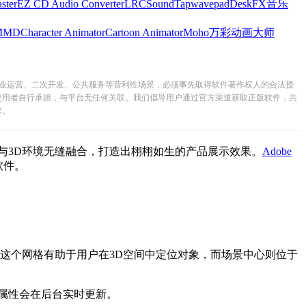
ster
EZ CD Audio Converter
LRC
SoundTap
wavepad
DeskFX
音乐
MMD
Character Animator
Cartoon Animator
Moho
万彩动画大师
业运营、二次开发、公共服务等营利性场景，必须事先取得软件著作权人的合法授
使用者自行承担，与平台无任何关联。我们倡导用户通过官方渠道获取正版软件，共
求。
D环境无缝融合，打造出栩栩如生的产品展示效果。
Adobe
。
。这个网格有助于用户在3D空间中定位对象，而场景中心则位于
属性会在后台实时更新。