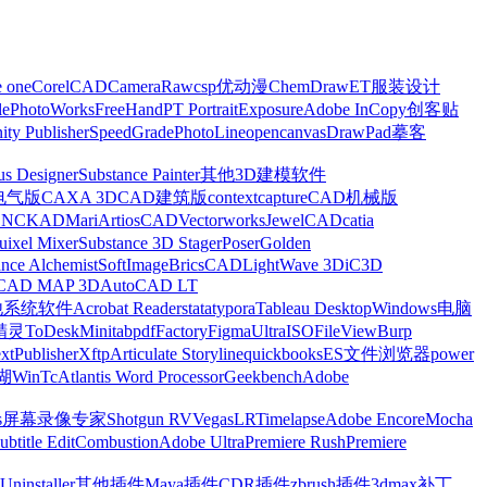
e one
CorelCAD
CameraRaw
csp优动漫
ChemDraw
ET服装设计
le
PhotoWorks
FreeHand
PT Portrait
Exposure
Adobe InCopy
创客贴
nity Publisher
SpeedGrade
PhotoLine
opencanvas
DrawPad
摹客
us Designer
Substance Painter
其他3D建模软件
电气版
CAXA 3D
CAD建筑版
contextcapture
CAD机械版
CNCKAD
Mari
ArtiosCAD
Vectorworks
JewelCAD
catia
uixel Mixer
Substance 3D Stager
Poser
Golden
ance Alchemist
SoftImage
BricsCAD
LightWave 3D
iC3D
CAD MAP 3D
AutoCAD LT
他系统软件
Acrobat Reader
stata
typora
Tableau Desktop
Windows电脑
精灵
ToDesk
Minitab
pdfFactory
Figma
UltraISO
FileView
Burp
xt
Publisher
Xftp
Articulate Storyline
quickbooks
ES文件浏览器
power
湖
WinTc
Atlantis Word Processor
Geekbench
Adobe
s
屏幕录像专家
Shotgun RV
Vegas
LRTimelapse
Adobe Encore
Mocha
ubtitle Edit
Combustion
Adobe Ultra
Premiere Rush
Premiere
Uninstaller
其他插件
Maya插件
CDR插件
zbrush插件
3dmax补丁