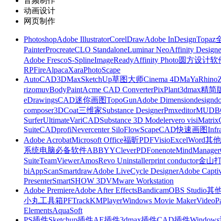
音频制作
动画设计
网页制作
Photoshop
Adobe Illustrator
CorelDraw
Adobe InDesign
Topa
Painter
Procreate
CLO Standalone
Luminar Neo
Affinity Designe
Adobe Fresco
S-Spline
ImageReady
Affinity Photo
圆方设计软
RP
FireAlpaca
Xara
PhotoScape
AutoCAD
3DMax
SketchUp草图大师
Cinema 4D
MaYa
Rhino
rizomuv
BodyPaint
Acme CAD Converter
PixPlant
3dmax精简
eDrawings
CAD迷你画图
TopoGun
Adobe Dimension
designdo
composer
3DCoat
三维家
Substance Designer
Pmxeditor
MUDB
Surfer
Ultimate
VariCAD
Substance 3D Modeler
vero visi
Matrix
Suite
CADprofi
Nevercenter Silo
FlowScape
CAD快速画图
Inf
Adobe Acrobat
Microsoft Office
福昕PDF
Visio
Excel
Word
其他
系统
电脑必备软件
ABBYY
CleverPDF
onenote
MindManager
Suite
TeamViewer
Amos
Revo Uninstaller
print conductor
金山
bi
AppScan
Smartdraw
Adobe LiveCycle Designer
Adobe Captiv
Presenter
SmartSHOW 3D
VMware Workstation
Adobe Premiere
Adobe After Effects
Bandicam
OBS Studio
其
小丸工具箱
PFTrack
KMPlayer
Windows Movie Maker
VideoP
Elements
AquaSoft
PS插件
Sketchup插件
AE插件
3dmax插件
CAD插件
Windo