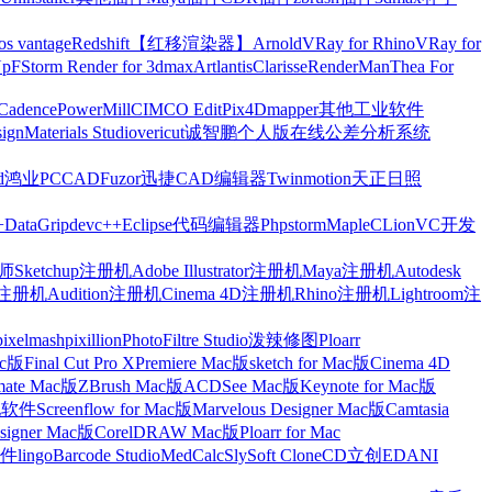
os vantage
Redshift【红移渲染器】
Arnold
VRay for Rhino
VRay for
Up
FStorm Render for 3dmax
Artlantis
Clarisse
RenderMan
Thea For
Cadence
PowerMill
CIMCO Edit
Pix4Dmapper
其他工业软件
ign
Materials Studio
vericut
诚智鹏个人版在线公差分析系统
d
鸿业
PCCAD
Fuzor
迅捷CAD编辑器
Twinmotion
天正日照
+
DataGrip
devc++
Eclipse
代码编辑器
Phpstorm
Maple
CLion
VC开发
Sketchup注册机
Adobe Illustrator注册机
Maya注册机
Autodesk
cts注册机
Audition注册机
Cinema 4D注册机
Rhino注册机
Lightroom注
pixelmash
pixillion
PhotoFiltre Studio
泼辣修图Ploarr
Mac版
Final Cut Pro X
Premiere Mac版
sketch for Mac版
Cinema 4D
mate Mac版
ZBrush Mac版
ACDSee Mac版
Keynote for Mac版
他软件
Screenflow for Mac版
Marvelous Designer Mac版
Camtasia
esigner Mac版
CorelDRAW Mac版
Ploarr for Mac
件
lingo
Barcode Studio
MedCalc
SlySoft CloneCD
立创EDA
NI