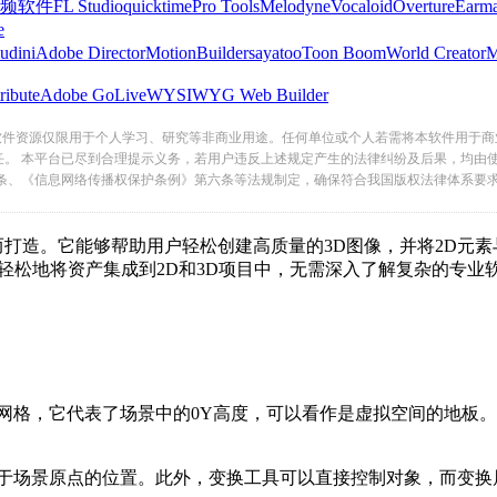
频软件
FL Studio
quicktime
Pro Tools
Melodyne
Vocaloid
Overture
Earma
e
udini
Adobe Director
MotionBuilder
sayatoo
Toon Boom
World Creator
ribute
Adobe GoLive
WYSIWYG Web Builder
软件资源仅限用于个人学习、研究等非商业用途。任何单位或个人若需将本软件用于商
任。 本平台已尽到合理提示义务，若用户违反上述规定产生的法律纠纷及后果，均由
条、《信息网络传播权保护条例》第六条等法规制定，确保符合我国版权法律体系要
造。它能够帮助用户轻松创建高质量的3D图像，并将2D元素与3
地将资产集成到2D和3D项目中，无需深入了解复杂的专业软件
格，它代表了场景中的0Y高度，可以看作是虚拟空间的地板
。
点的位置。此外，变换工具可以直接控制对象，而变换