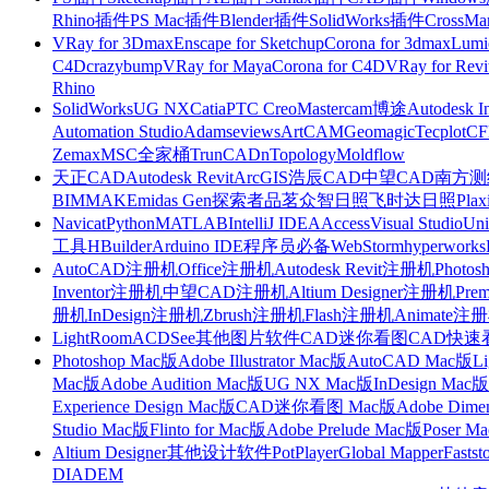
Rhino插件
PS Mac插件
Blender插件
SolidWorks插件
CrossMa
VRay for 3Dmax
Enscape for Sketchup
Corona for 3dmax
Lumi
C4D
crazybump
VRay for Maya
Corona for C4D
VRay for Revi
Rhino
SolidWorks
UG NX
Catia
PTC Creo
Mastercam
博途
Autodesk I
Automation Studio
Adams
eviews
ArtCAM
Geomagic
Tecplot
C
Zemax
MSC全家桶
TrunCAD
nTopology
Moldflow
天正CAD
Autodesk Revit
ArcGIS
浩辰CAD
中望CAD
南方测绘
BIMMAKE
midas Gen
探索者
品茗
众智日照
飞时达日照
Plax
Navicat
Python
MATLAB
IntelliJ IDEA
Access
Visual Studio
Uni
工具
HBuilder
Arduino IDE
程序员必备
WebStorm
hyperworks
AutoCAD注册机
Office注册机
Autodesk Revit注册机
Photo
Inventor注册机
中望CAD注册机
Altium Designer注册机
Pre
册机
InDesign注册机
Zbrush注册机
Flash注册机
Animate注
LightRoom
ACDSee
其他图片软件
CAD迷你看图
CAD快速
Photoshop Mac版
Adobe Illustrator Mac版
AutoCAD Mac版
L
Mac版
Adobe Audition Mac版
UG NX Mac版
InDesign Mac版
Experience Design Mac版
CAD迷你看图 Mac版
Adobe Dime
Studio Mac版
Flinto for Mac版
Adobe Prelude Mac版
Poser M
Altium Designer
其他设计软件
PotPlayer
Global Mapper
Fastst
DIADEM