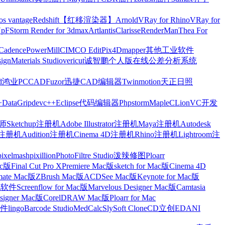
os vantage
Redshift【红移渲染器】
Arnold
VRay for Rhino
VRay for
Up
FStorm Render for 3dmax
Artlantis
Clarisse
RenderMan
Thea For
Cadence
PowerMill
CIMCO Edit
Pix4Dmapper
其他工业软件
ign
Materials Studio
vericut
诚智鹏个人版在线公差分析系统
d
鸿业
PCCAD
Fuzor
迅捷CAD编辑器
Twinmotion
天正日照
+
DataGrip
devc++
Eclipse
代码编辑器
Phpstorm
Maple
CLion
VC开发
Sketchup注册机
Adobe Illustrator注册机
Maya注册机
Autodesk
cts注册机
Audition注册机
Cinema 4D注册机
Rhino注册机
Lightroom注
pixelmash
pixillion
PhotoFiltre Studio
泼辣修图Ploarr
Mac版
Final Cut Pro X
Premiere Mac版
sketch for Mac版
Cinema 4D
mate Mac版
ZBrush Mac版
ACDSee Mac版
Keynote for Mac版
他软件
Screenflow for Mac版
Marvelous Designer Mac版
Camtasia
esigner Mac版
CorelDRAW Mac版
Ploarr for Mac
件
lingo
Barcode Studio
MedCalc
SlySoft CloneCD
立创EDA
NI