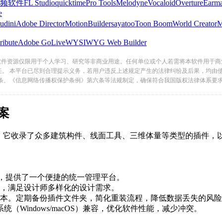
频软件
FL Studio
quicktime
Pro Tools
Melodyne
Vocaloid
Overture
Earma
e
udini
Adobe Director
MotionBuilder
sayatoo
Toon Boom
World Creator
ribute
Adobe GoLive
WYSIWYG Web Builder
软件资源仅限用于个人学习、研究等非商业用途。任何单位或个人若需将本软件用于商
任。 本平台已尽到合理提示义务，若用户违反上述规定产生的法律纠纷及后果，均由
条、《信息网络传播权保护条例》第六条等法规制定，确保符合我国版权法律体系要
案
它收录了众多建筑构件、线面工具、三维体量等类型的插件，以
更新，提供了一个便捷的统一管理平台。
，满足设计师多样化的设计需求。
。定期备份插件文件夹，简化重装流程，降低数据丢失的风险
Windows/macOS）兼容，优化软件性能，减少冲突。