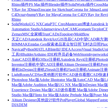
Rhino插件
PS Mac插件
Blender插件
SolidWorks插件
CrossMa
VRay for 3Dmax
Enscape for Sketchup
Corona for 3dmax
Lumi
C4D
crazybump
VRay for Maya
Corona for C4D
VRay for Revi
Rhino
SolidWorks
UG NX
Catia
PTC Creo
Mastercam
博途
Autodesk I
Automation Studio
Adams
eviews
ArtCAM
Geomagic
Tecplot
C
Zemax
MSC全家桶
TrunCAD
nTopology
Moldflow
天正CAD
Autodesk Revit
ArcGIS
浩辰CAD
中望CAD
南方测绘
BIMMAKE
midas Gen
探索者
品茗
众智日照
飞时达日照
Plax
Navicat
Python
MATLAB
IntelliJ IDEA
Access
Visual Studio
Uni
工具
HBuilder
Arduino IDE
程序员必备
WebStorm
hyperworks
AutoCAD注册机
Office注册机
Autodesk Revit注册机
Photo
Inventor注册机
中望CAD注册机
Altium Designer注册机
Pre
册机
InDesign注册机
Zbrush注册机
Flash注册机
Animate注
LightRoom
ACDSee
其他图片软件
CAD迷你看图
CAD快速
Photoshop Mac版
Adobe Illustrator Mac版
AutoCAD Mac版
L
Mac版
Adobe Audition Mac版
UG NX Mac版
InDesign Mac版
Experience Design Mac版
CAD迷你看图 Mac版
Adobe Dime
Studio Mac版
Flinto for Mac版
Adobe Prelude Mac版
Poser M
Altium Designer
其他设计软件
PotPlayer
Global Mapper
Fastst
DIADEM