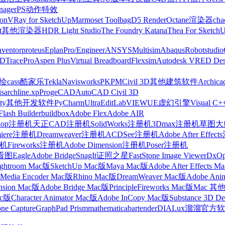
nager
PS动作特效
on
VRay for SketchUp
Marmoset Toolbag
D5 Render
Octane渲染器
cha
t
其他渲染器
HDR Light Studio
The Foundry Katana
Thea For Sketch
nventor
proteus
Eplan
Pro/Engineer
ANSYS
Multisim
Abaqus
Robotstudio
FD
TracePro
Aspen Plus
Virtual Breadboard
Flexsim
Autodesk VRED Des
cass
酷家乐
Tekla
Navisworks
PKPM
Civil 3D
其他建筑软件
Archica
is
archline.xp
ProgeCAD
AutoCAD Civil 3D
ty
其他开发软件
PyCharm
UltraEdit
LabVIEW
UE虚幻引擎
Visual C+
Flash Builder
buildbox
Adobe Flex
Adobe AIR
shop注册机
天正CAD注册机
SolidWorks注册机
3Dmax注册机
草图大师
miere注册机
Dreamweaver注册机
ACDSee注册机
Adobe After Effe
册机
Fireworks注册机
Adobe Dimension注册机
Poser注册机
看图
Eagle
Adobe Bridge
SnagIt
证照之星
FastStone Image Viewer
DxO
ightroom Mac版
SketchUp Mac版
Maya Mac版
Adobe After Effects 
Media Encoder Mac版
Rhino Mac版
DreamWeaver Mac版
Adobe Ani
nsion Mac版
Adobe Bridge Mac版
Principle
Fireworks Mac版
Mac 其
ac版
Character Animator Mac版
Adobe InCopy Mac版
Substance 3D D
one Capture
GraphPad Prism
mathematica
bartender
DIALux
溜溜官方软