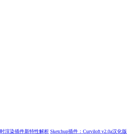
全面评测 实时渲染插件新特性解析
Sketchup插件：Curviloft v2.0a汉化版