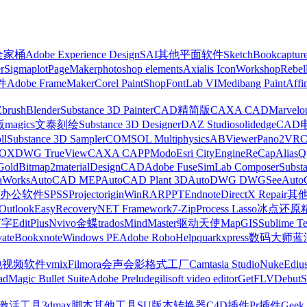
z全家桶
Adobe Experience Design
SAI
其他平面软件
SketchBook
captur
r
Sigmaplot
PageMaker
photoshop elements
Axialis IconWorkshop
Rebel
件
Adobe FrameMaker
Corel PaintShop
FontLab VI
Medibang Paint
Affi
Zbrush
Blender
Substance 3D Painter
CAD精简版
CAXA CAD
Marvelo
版
magics
文泰刻绘
Substance 3D Designer
DAZ Studio
solidedge
CAD
ll
Substance 3D Sampler
COMSOL Multiphysics
ABViewer
Pano2VR
OX
DWG TrueView
CAXA CAPP
Modo
Esri CityEngine
ReCap
Alias
Q
Gold
Bitmap2material
DesignCAD
Adobe Fuse
SimLab Composer
Subst
raWorks
AutoCAD MEP
AutoCAD Plant 3D
AutoDWG DWGSee
Auto
办公软件
SPSS
Project
origin
WinRAR
PPT
Endnote
DirectX Repair
其
Outlook
EasyRecovery
NET Framework
7-Zip
Process Lasso
冰点还原
打字
EditPlus
Nvivo
金蝶
trados
MindMaster
驱动天使
MapGIS
Sublime Te
ate
Bookxnote
Windows PE
Adobe RoboHelp
quarkxpress
数码大师
蓝
他视频软件
vmix
Filmora
会声会影
格式工厂
Camtasia Studio
Nuke
Ediu
ad
Magic Bullet Suite
Adobe Prelude
gilisoft video editor
GetFLV
Debut
S
ws激活工具
3dmax脚本
其他工具
SU版本转换器
C4D插件
Pr插件
Geek 