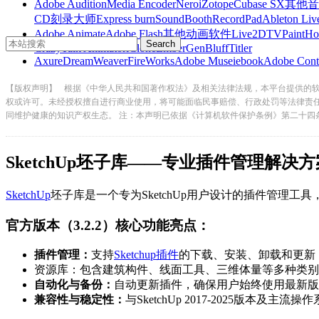
Adobe Audition
Media Encoder
Nero
iZotope
Cubase SX
其他音
CD刻录大师
Express burn
SoundBooth
RecordPad
Ableton Liv
Adobe Animate
Adobe Flash
其他动画软件
Live2D
TVPaint
Ho
CrazyTalk Animator
iClone
EmberGen
BluffTitler
Axure
DreamWeaver
FireWorks
Adobe Muse
iebook
Adobe Cont
【版权声明】
根据《中华人民共和国著作权法》及相关法律法规，本平台提供的
权或许可。未经授权擅自进行商业使用，将可能面临民事赔偿、行政处罚等法律责
同维护健康的知识产权生态。 注：本声明已依据《计算机软件保护条例》第二十四
SketchUp坯子库——专业插件管理解决方
SketchUp
坯子库是一个专为SketchUp用户设计的插件管理工具，
官方版本（3.2.2）核心功能亮点：
插件管理：
支持
Sketchup插件
的下载、安装、卸载和
资源库：包含建筑构件、线面工具、三维体量等多种类别
自动化与备份：
自动更新插件，确保用户始终使用最新版本
兼容性与稳定性：
与SketchUp 2017-2025版本及主流操作系统（