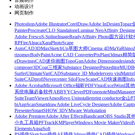
音频制作
动画设计
网页制作
Photoshop
Adobe Illustrator
CorelDraw
Adobe InDesign
Topa
Painter
Procreate
CLO Standalone
Luminar Neo
Affinity Designe
Adobe Fresco
S-Spline
ImageReady
Affinity Photo
圆方设计软
RP
FireAlpaca
Xara
PhotoScape
AutoCAD
3DMax
SketchUp草图大师
Cinema 4D
MaYa
Rhino
rizomuv
BodyPaint
Acme CAD Converter
PixPlant
3dmax精简
eDrawings
CAD迷你画图
TopoGun
Adobe Dimension
designdo
composer
3DCoat
三维家
Substance Designer
Pmxeditor
MUDB
Surfer
Ultimate
VariCAD
Substance 3D Modeler
vero visi
Matrix
Suite
CADprofi
Nevercenter Silo
FlowScape
CAD快速画图
Inf
Adobe Acrobat
Microsoft Office
福昕PDF
Visio
Excel
Word
其他
系统
电脑必备软件
ABBYY
CleverPDF
onenote
MindManager
Suite
TeamViewer
Amos
Revo Uninstaller
print conductor
金山
bi
AppScan
Smartdraw
Adobe LiveCycle Designer
Adobe Captiv
Presenter
SmartSHOW 3D
VMware Workstation
Adobe Premiere
Adobe After Effects
Bandicam
OBS Studio
其
小丸工具箱
PFTrack
KMPlayer
Windows Movie Maker
VideoP
Elements
AquaSoft
PS插件
Sketchup插件
AE插件
3dmax插件
CAD插件
Windo