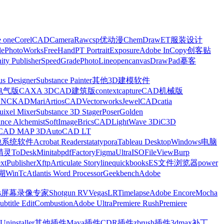
e one
CorelCAD
CameraRaw
csp优动漫
ChemDraw
ET服装设计
le
PhotoWorks
FreeHand
PT Portrait
Exposure
Adobe InCopy
创客贴
nity Publisher
SpeedGrade
PhotoLine
opencanvas
DrawPad
摹客
us Designer
Substance Painter
其他3D建模软件
电气版
CAXA 3D
CAD建筑版
contextcapture
CAD机械版
CNCKAD
Mari
ArtiosCAD
Vectorworks
JewelCAD
catia
uixel Mixer
Substance 3D Stager
Poser
Golden
ance Alchemist
SoftImage
BricsCAD
LightWave 3D
iC3D
CAD MAP 3D
AutoCAD LT
他系统软件
Acrobat Reader
stata
typora
Tableau Desktop
Windows电脑
精灵
ToDesk
Minitab
pdfFactory
Figma
UltraISO
FileView
Burp
xt
Publisher
Xftp
Articulate Storyline
quickbooks
ES文件浏览器
power
湖
WinTc
Atlantis Word Processor
Geekbench
Adobe
s
屏幕录像专家
Shotgun RV
Vegas
LRTimelapse
Adobe Encore
Mocha
ubtitle Edit
Combustion
Adobe Ultra
Premiere Rush
Premiere
Uninstaller
其他插件
Maya插件
CDR插件
zbrush插件
3dmax补丁