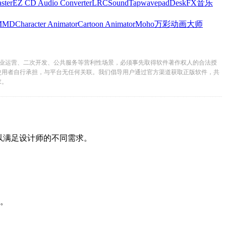
ster
EZ CD Audio Converter
LRC
SoundTap
wavepad
DeskFX
音乐
MMD
Character Animator
Cartoon Animator
Moho
万彩动画大师
业运营、二次开发、公共服务等营利性场景，必须事先取得软件著作权人的合法授
使用者自行承担，与平台无任何关联。我们倡导用户通过官方渠道获取正版软件，共
求。
满足设计师的不同需求。
。