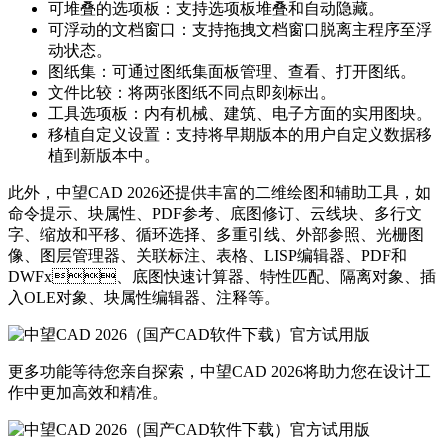
可堆叠的选项板：支持选项板堆叠和自动隐藏。
可浮动的文档窗口：支持拖拽文档窗口脱离主程序至浮
动状态。
图纸集：可通过图纸集面板管理、查看、打开图纸。
文件比较：将两张图纸不同点即刻标出。
工具选项板：内有机械、建筑、电子方面的实用图块。
移植自定义设置：支持将早期版本的用户自定义数据移
植到新版本中。
此外，中望CAD 2026还提供丰富的二维绘图和辅助工具，如
命令提示、块属性、PDF参考、底图修订、云线块、多行文
字、缩放和平移、循环选择、多重引线、外部参照、光栅图
像、图层管理器、关联标注、表格、LISP编辑器、PDF和
DWFx、底图快速计算器、特性匹配、隔离对象、插
入OLE对象、块属性编辑器、注释等。
更多功能等待您亲自探索，中望CAD 2026将助力您在设计工
作中更加高效和精准。