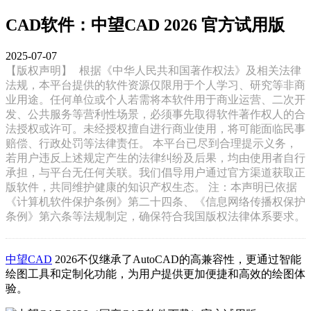
CAD软件：中望CAD 2026 官方试用版
2025-07-07
【版权声明】
根据《中华人民共和国著作权法》及相关法律
法规，本平台提供的软件资源仅限用于个人学习、研究等非商
业用途。任何单位或个人若需将本软件用于商业运营、二次开
发、公共服务等营利性场景，必须事先取得软件著作权人的合
法授权或许可。未经授权擅自进行商业使用，将可能面临民事
赔偿、行政处罚等法律责任。 本平台已尽到合理提示义务，
若用户违反上述规定产生的法律纠纷及后果，均由使用者自行
承担，与平台无任何关联。我们倡导用户通过官方渠道获取正
版软件，共同维护健康的知识产权生态。 注：本声明已依据
《计算机软件保护条例》第二十四条、《信息网络传播权保护
条例》第六条等法规制定，确保符合我国版权法律体系要求。
中望CAD
2026不仅继承了AutoCAD的高兼容性，更通过智能
绘图工具和定制化功能，为用户提供更加便捷和高效的绘图体
验。