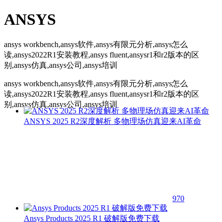
ANSYS
ansys workbench,ansys软件,ansys有限元分析,ansys怎么
读,ansys2022R1安装教程,ansys fluent,ansysr1和r2版本的区
别,ansys仿真,ansys公司,ansys培训
ansys workbench,ansys软件,ansys有限元分析,ansys怎么
读,ansys2022R1安装教程,ansys fluent,ansysr1和r2版本的区
别,ansys仿真,ansys公司,ansys培训
ANSYS 2025 R2深度解析 多物理场仿真迎来AI革命
970
Ansys Products 2025 R1 破解版免费下载