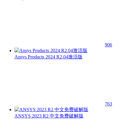
906
Ansys Products 2024 R2.04激活版
763
ANSYS 2023 R2 中文免费破解版