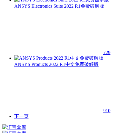
ANSYS Electronics Suite 2022 R1免费破解版
729
ANSYS Products 2022 R1中文免费破解版
910
下一页