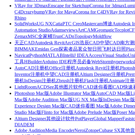
VRay for 3Dmax
Enscape for Sketchup
Corona for 3dmax
Lumi
C4D
crazybump
VRay for Maya
Corona for C4D
VRay for Revi
Rhino
SolidWorks
UG NX
Catia
PTC Creo
Mastercam
博途
Autodesk I
Automation Studio
Adams
eviews
ArtCAM
Geomagic
Tecplot
C
Zemax
MSC全家桶
TrunCAD
nTopology
Moldflow
天正CAD
Autodesk Revit
ArcGIS
浩辰CAD
中望CAD
南方测绘
BIMMAKE
midas Gen
探索者
品茗
众智日照
飞时达日照
Plax
Navicat
Python
MATLAB
IntelliJ IDEA
Access
Visual Studio
Uni
工具
HBuilder
Arduino IDE
程序员必备
WebStorm
hyperworks
AutoCAD注册机
Office注册机
Autodesk Revit注册机
Photo
Inventor注册机
中望CAD注册机
Altium Designer注册机
Pre
册机
InDesign注册机
Zbrush注册机
Flash注册机
Animate注
LightRoom
ACDSee
其他图片软件
CAD迷你看图
CAD快速
Photoshop Mac版
Adobe Illustrator Mac版
AutoCAD Mac版
L
Mac版
Adobe Audition Mac版
UG NX Mac版
InDesign Mac版
Experience Design Mac版
CAD迷你看图 Mac版
Adobe Dime
Studio Mac版
Flinto for Mac版
Adobe Prelude Mac版
Poser M
Altium Designer
其他设计软件
PotPlayer
Global Mapper
Fastst
DIADEM
Adobe Audition
Media Encoder
Nero
iZotope
Cubase SX
其他音