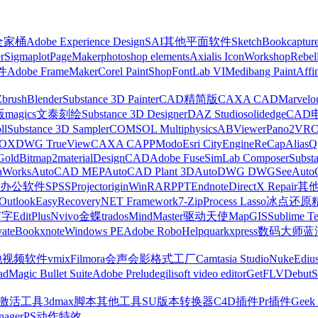
z全家桶
Adobe Experience Design
SAI
其他平面软件
SketchBook
captur
r
Sigmaplot
PageMaker
photoshop elements
Axialis IconWorkshop
Rebel
件
Adobe FrameMaker
Corel PaintShop
FontLab VI
Medibang Paint
Affi
Zbrush
Blender
Substance 3D Painter
CAD精简版
CAXA CAD
Marvelo
版
magics
文泰刻绘
Substance 3D Designer
DAZ Studio
solidedge
CAD
ll
Substance 3D Sampler
COMSOL Multiphysics
ABViewer
Pano2VR
OX
DWG TrueView
CAXA CAPP
Modo
Esri CityEngine
ReCap
Alias
Q
Gold
Bitmap2material
DesignCAD
Adobe Fuse
SimLab Composer
Subst
raWorks
AutoCAD MEP
AutoCAD Plant 3D
AutoDWG DWGSee
Auto
办公软件
SPSS
Project
origin
WinRAR
PPT
Endnote
DirectX Repair
其
Outlook
EasyRecovery
NET Framework
7-Zip
Process Lasso
冰点还原
打字
EditPlus
Nvivo
金蝶
trados
MindMaster
驱动天使
MapGIS
Sublime Te
ate
Bookxnote
Windows PE
Adobe RoboHelp
quarkxpress
数码大师
蓝
他视频软件
vmix
Filmora
会声会影
格式工厂
Camtasia Studio
Nuke
Ediu
ad
Magic Bullet Suite
Adobe Prelude
gilisoft video editor
GetFLV
Debut
S
ws激活工具
3dmax脚本
其他工具
SU版本转换器
C4D插件
Pr插件
Geek 
nager
PS动作特效