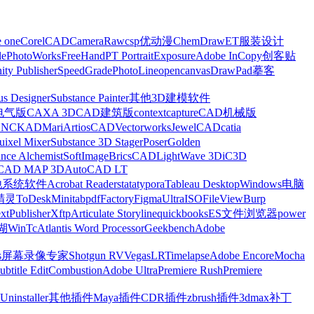
e one
CorelCAD
CameraRaw
csp优动漫
ChemDraw
ET服装设计
le
PhotoWorks
FreeHand
PT Portrait
Exposure
Adobe InCopy
创客贴
nity Publisher
SpeedGrade
PhotoLine
opencanvas
DrawPad
摹客
us Designer
Substance Painter
其他3D建模软件
电气版
CAXA 3D
CAD建筑版
contextcapture
CAD机械版
CNCKAD
Mari
ArtiosCAD
Vectorworks
JewelCAD
catia
uixel Mixer
Substance 3D Stager
Poser
Golden
ance Alchemist
SoftImage
BricsCAD
LightWave 3D
iC3D
CAD MAP 3D
AutoCAD LT
他系统软件
Acrobat Reader
stata
typora
Tableau Desktop
Windows电脑
精灵
ToDesk
Minitab
pdfFactory
Figma
UltraISO
FileView
Burp
xt
Publisher
Xftp
Articulate Storyline
quickbooks
ES文件浏览器
power
湖
WinTc
Atlantis Word Processor
Geekbench
Adobe
s
屏幕录像专家
Shotgun RV
Vegas
LRTimelapse
Adobe Encore
Mocha
ubtitle Edit
Combustion
Adobe Ultra
Premiere Rush
Premiere
Uninstaller
其他插件
Maya插件
CDR插件
zbrush插件
3dmax补丁