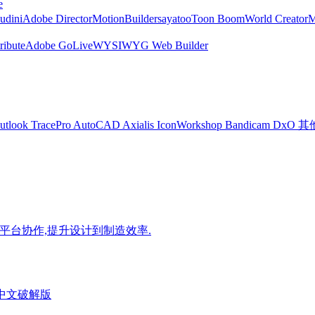
e
udini
Adobe Director
MotionBuilder
sayatoo
Toon Boom
World Creator
ribute
Adobe GoLive
WYSIWYG Web Builder
utlook
TracePro
AutoCAD
Axialis IconWorkshop
Bandicam
DxO
其
,支持跨平台协作,提升设计到制造效率.