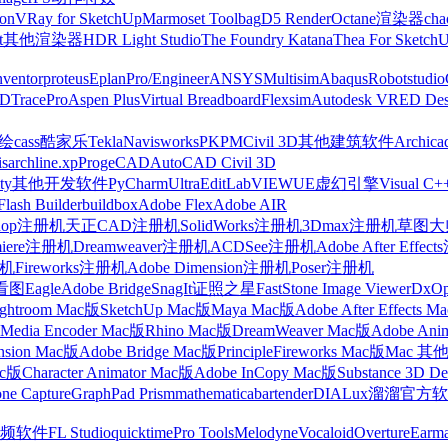
on
VRay for SketchUp
Marmoset Toolbag
D5 Render
Octane渲染器
cha
t
其他渲染器
HDR Light Studio
The Foundry Katana
Thea For Sketch
nventor
proteus
Eplan
Pro/Engineer
ANSYS
Multisim
Abaqus
Robotstudio
FD
TracePro
Aspen Plus
Virtual Breadboard
Flexsim
Autodesk VRED Des
cass
酷家乐
Tekla
Navisworks
PKPM
Civil 3D
其他建筑软件
Archica
is
archline.xp
ProgeCAD
AutoCAD Civil 3D
ty
其他开发软件
PyCharm
UltraEdit
LabVIEW
UE虚幻引擎
Visual C+
Flash Builder
buildbox
Adobe Flex
Adobe AIR
shop注册机
天正CAD注册机
SolidWorks注册机
3Dmax注册机
草图大师
miere注册机
Dreamweaver注册机
ACDSee注册机
Adobe After Effe
册机
Fireworks注册机
Adobe Dimension注册机
Poser注册机
看图
Eagle
Adobe Bridge
SnagIt
证照之星
FastStone Image Viewer
DxO
ightroom Mac版
SketchUp Mac版
Maya Mac版
Adobe After Effects 
Media Encoder Mac版
Rhino Mac版
DreamWeaver Mac版
Adobe Ani
nsion Mac版
Adobe Bridge Mac版
Principle
Fireworks Mac版
Mac 其
ac版
Character Animator Mac版
Adobe InCopy Mac版
Substance 3D D
one Capture
GraphPad Prism
mathematica
bartender
DIALux
溜溜官方软
频软件
FL Studio
quicktime
Pro Tools
Melodyne
Vocaloid
Overture
Earma