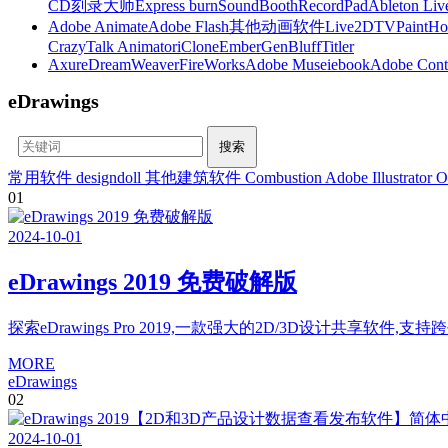
CD刻录大师
Express burn
SoundBooth
RecordPad
Ableton Liv
Adobe Animate
Adobe Flash
其他动画软件
Live2D
TVPaint
Ho
CrazyTalk Animator
iClone
EmberGen
BluffTitler
Axure
DreamWeaver
FireWorks
Adobe Muse
iebook
Adobe Cont
eDrawings
常用软件
designdoll
其他建筑软件
Combustion
Adobe Illustrator
O
01
2024
-
10
-
01
eDrawings 2019 免费破解版
探索eDrawings Pro 2019,一款强大的2D/3D设计共享软件
MORE
eDrawings
02
2024
-
10
-
01