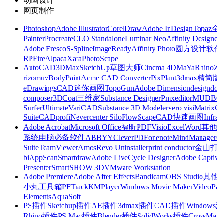
动画设计
网页制作
Photoshop
Adobe Illustrator
CorelDraw
Adobe InDesign
Topa
Painter
Procreate
CLO Standalone
Luminar Neo
Affinity Designe
Adobe Fresco
S-Spline
ImageReady
Affinity Photo
圆方设计软
RP
FireAlpaca
Xara
PhotoScape
AutoCAD
3DMax
SketchUp草图大师
Cinema 4D
MaYa
Rhino
rizomuv
BodyPaint
Acme CAD Converter
PixPlant
3dmax精简
eDrawings
CAD迷你画图
TopoGun
Adobe Dimension
designdo
composer
3DCoat
三维家
Substance Designer
Pmxeditor
MUDB
Surfer
Ultimate
VariCAD
Substance 3D Modeler
vero visi
Matrix
Suite
CADprofi
Nevercenter Silo
FlowScape
CAD快速画图
Inf
Adobe Acrobat
Microsoft Office
福昕PDF
Visio
Excel
Word
其他
系统
电脑必备软件
ABBYY
CleverPDF
onenote
MindManager
Suite
TeamViewer
Amos
Revo Uninstaller
print conductor
金山
bi
AppScan
Smartdraw
Adobe LiveCycle Designer
Adobe Captiv
Presenter
SmartSHOW 3D
VMware Workstation
Adobe Premiere
Adobe After Effects
Bandicam
OBS Studio
其
小丸工具箱
PFTrack
KMPlayer
Windows Movie Maker
VideoP
Elements
AquaSoft
PS插件
Sketchup插件
AE插件
3dmax插件
CAD插件
Windo
Rhino插件
PS Mac插件
Blender插件
SolidWorks插件
CrossMa