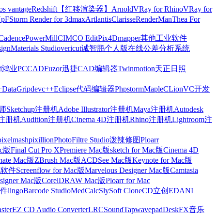
os vantage
Redshift【红移渲染器】
Arnold
VRay for Rhino
VRay for
Up
FStorm Render for 3dmax
Artlantis
Clarisse
RenderMan
Thea For
Cadence
PowerMill
CIMCO Edit
Pix4Dmapper
其他工业软件
ign
Materials Studio
vericut
诚智鹏个人版在线公差分析系统
d
鸿业
PCCAD
Fuzor
迅捷CAD编辑器
Twinmotion
天正日照
+
DataGrip
devc++
Eclipse
代码编辑器
Phpstorm
Maple
CLion
VC开发
Sketchup注册机
Adobe Illustrator注册机
Maya注册机
Autodesk
cts注册机
Audition注册机
Cinema 4D注册机
Rhino注册机
Lightroom注
pixelmash
pixillion
PhotoFiltre Studio
泼辣修图Ploarr
Mac版
Final Cut Pro X
Premiere Mac版
sketch for Mac版
Cinema 4D
mate Mac版
ZBrush Mac版
ACDSee Mac版
Keynote for Mac版
他软件
Screenflow for Mac版
Marvelous Designer Mac版
Camtasia
esigner Mac版
CorelDRAW Mac版
Ploarr for Mac
件
lingo
Barcode Studio
MedCalc
SlySoft CloneCD
立创EDA
NI
ster
EZ CD Audio Converter
LRC
SoundTap
wavepad
DeskFX
音乐