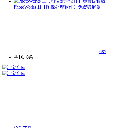
PhotoWorks 11【图像处理软件】免费破解版
687
共
1
页
8
条