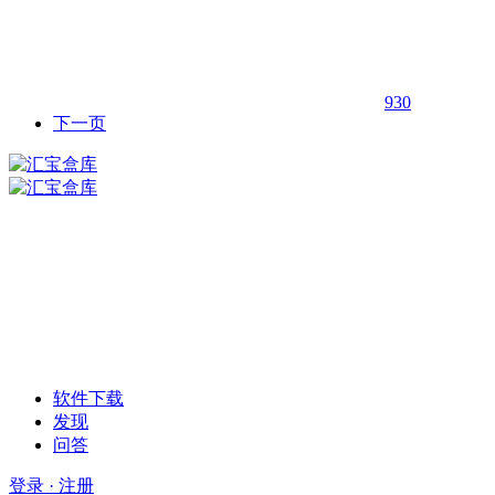
930
下一页
软件下载
发现
问答
登录 · 注册