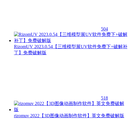
504
RizomUV 2023.0.54【三维模型展UV软件免费下+破解补
丁】免费破解版
518
rizomuv 2022【3D图像动画制作软件】英文免费破解版