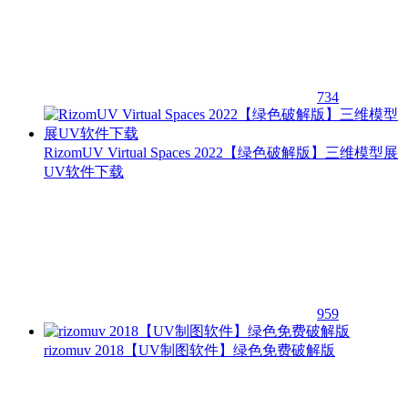
734
RizomUV Virtual Spaces 2022【绿色破解版】三维模型展
UV软件下载
959
rizomuv 2018【UV制图软件】绿色免费破解版