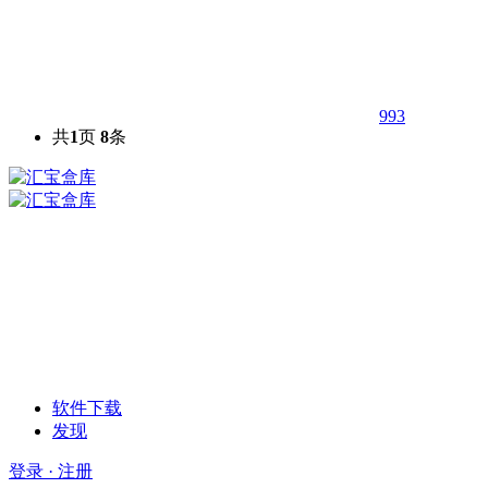
993
共
1
页
8
条
软件下载
发现
登录 · 注册