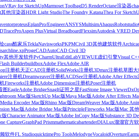
on
VRay for SketchUp
Marmoset Toolbag
D5 Render
Octane渲染器
cha
t
其他渲染器
HDR Light Studio
The Foundry Katana
Thea For Sketch
nventor
proteus
Eplan
Pro/Engineer
ANSYS
Multisim
Abaqus
Robotstudio
FD
TracePro
Aspen Plus
Virtual Breadboard
Flexsim
Autodesk VRED Des
cass
酷家乐
Tekla
Navisworks
PKPM
Civil 3D
其他建筑软件
Archica
is
archline.xp
ProgeCAD
AutoCAD Civil 3D
ty
其他开发软件
PyCharm
UltraEdit
LabVIEW
UE虚幻引擎
Visual C+
Flash Builder
buildbox
Adobe Flex
Adobe AIR
shop注册机
天正CAD注册机
SolidWorks注册机
3Dmax注册机
草图大师
miere注册机
Dreamweaver注册机
ACDSee注册机
Adobe After Effe
册机
Fireworks注册机
Adobe Dimension注册机
Poser注册机
看图
Eagle
Adobe Bridge
SnagIt
证照之星
FastStone Image Viewer
DxO
ightroom Mac版
SketchUp Mac版
Maya Mac版
Adobe After Effects 
Media Encoder Mac版
Rhino Mac版
DreamWeaver Mac版
Adobe Ani
nsion Mac版
Adobe Bridge Mac版
Principle
Fireworks Mac版
Mac 其
ac版
Character Animator Mac版
Adobe InCopy Mac版
Substance 3D D
one Capture
GraphPad Prism
mathematica
bartender
DIALux
溜溜官方软
频软件
FL Studio
quicktime
Pro Tools
Melodyne
Vocaloid
Overture
Earma