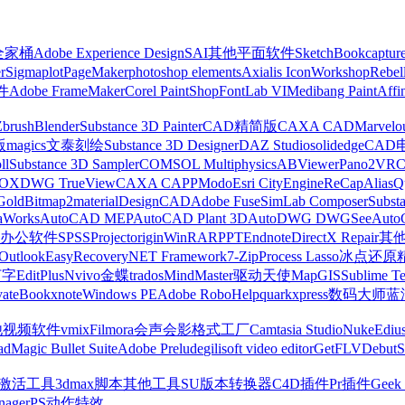
z全家桶
Adobe Experience Design
SAI
其他平面软件
SketchBook
captur
r
Sigmaplot
PageMaker
photoshop elements
Axialis IconWorkshop
Rebel
件
Adobe FrameMaker
Corel PaintShop
FontLab VI
Medibang Paint
Affi
Zbrush
Blender
Substance 3D Painter
CAD精简版
CAXA CAD
Marvelo
版
magics
文泰刻绘
Substance 3D Designer
DAZ Studio
solidedge
CAD
ll
Substance 3D Sampler
COMSOL Multiphysics
ABViewer
Pano2VR
OX
DWG TrueView
CAXA CAPP
Modo
Esri CityEngine
ReCap
Alias
Q
Gold
Bitmap2material
DesignCAD
Adobe Fuse
SimLab Composer
Subst
raWorks
AutoCAD MEP
AutoCAD Plant 3D
AutoDWG DWGSee
Auto
办公软件
SPSS
Project
origin
WinRAR
PPT
Endnote
DirectX Repair
其
Outlook
EasyRecovery
NET Framework
7-Zip
Process Lasso
冰点还原
打字
EditPlus
Nvivo
金蝶
trados
MindMaster
驱动天使
MapGIS
Sublime Te
ate
Bookxnote
Windows PE
Adobe RoboHelp
quarkxpress
数码大师
蓝
他视频软件
vmix
Filmora
会声会影
格式工厂
Camtasia Studio
Nuke
Ediu
ad
Magic Bullet Suite
Adobe Prelude
gilisoft video editor
GetFLV
Debut
S
ws激活工具
3dmax脚本
其他工具
SU版本转换器
C4D插件
Pr插件
Geek 
nager
PS动作特效