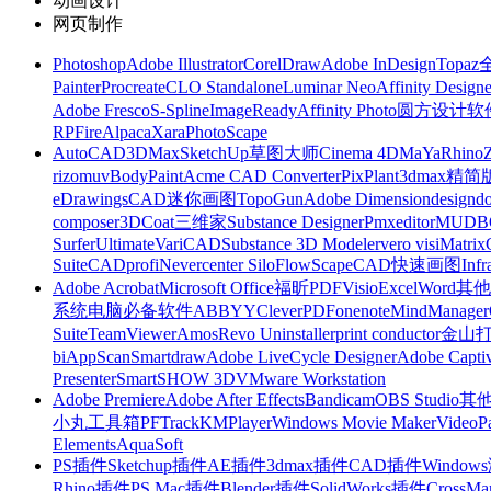
动画设计
网页制作
Photoshop
Adobe Illustrator
CorelDraw
Adobe InDesign
Topa
Painter
Procreate
CLO Standalone
Luminar Neo
Affinity Designe
Adobe Fresco
S-Spline
ImageReady
Affinity Photo
圆方设计软
RP
FireAlpaca
Xara
PhotoScape
AutoCAD
3DMax
SketchUp草图大师
Cinema 4D
MaYa
Rhino
rizomuv
BodyPaint
Acme CAD Converter
PixPlant
3dmax精简
eDrawings
CAD迷你画图
TopoGun
Adobe Dimension
designdo
composer
3DCoat
三维家
Substance Designer
Pmxeditor
MUDB
Surfer
Ultimate
VariCAD
Substance 3D Modeler
vero visi
Matrix
Suite
CADprofi
Nevercenter Silo
FlowScape
CAD快速画图
Inf
Adobe Acrobat
Microsoft Office
福昕PDF
Visio
Excel
Word
其他
系统
电脑必备软件
ABBYY
CleverPDF
onenote
MindManager
Suite
TeamViewer
Amos
Revo Uninstaller
print conductor
金山
bi
AppScan
Smartdraw
Adobe LiveCycle Designer
Adobe Captiv
Presenter
SmartSHOW 3D
VMware Workstation
Adobe Premiere
Adobe After Effects
Bandicam
OBS Studio
其
小丸工具箱
PFTrack
KMPlayer
Windows Movie Maker
VideoP
Elements
AquaSoft
PS插件
Sketchup插件
AE插件
3dmax插件
CAD插件
Windo
Rhino插件
PS Mac插件
Blender插件
SolidWorks插件
CrossMa