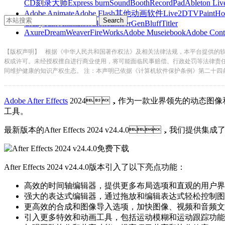
CD刻录大师
Express burn
SoundBooth
RecordPad
Ableton Liv
Adobe Animate
Adobe Flash
其他动画软件
Live2D
TVPaint
Ho
CrazyTalk Animator
iClone
EmberGen
BluffTitler
Axure
DreamWeaver
FireWorks
Adobe Muse
iebook
Adobe Cont
【版权声明】
根据《中华人民共和国著作权法》及相关法律法规，本平台提供的
权或许可。未经授权擅自进行商业使用，将可能面临民事赔偿、行政处罚等法律责
同维护健康的知识产权生态。 注：本声明已依据《计算机软件保护条例》第二十四
Adobe After Effects
2024，作为一款业界领先的动态图像和
工具。
最新版本的After Effects 2024 v24.4.0，我
After Effects 2024 v24.4.0版本引入了以下亮点功能：
高效的时间轴编辑器，提供更多布局选项和直观的用户界面
强大的表达式编辑器，通过拖放和编辑表达式轻松控制图层和属
更高效的合成和图像导入选项，加快图像、视频和音频文件
引入更多特效和动画工具，包括运动模糊和运动跟踪功能