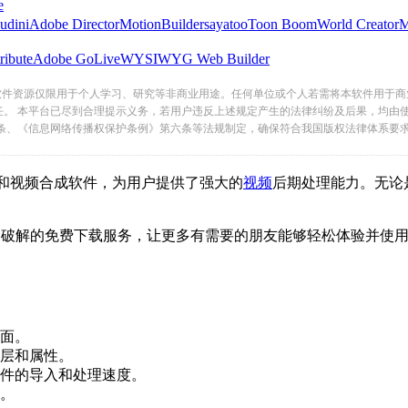
e
udini
Adobe Director
MotionBuilder
sayatoo
Toon Boom
World Creator
ribute
Adobe GoLive
WYSIWYG Web Builder
软件资源仅限用于个人学习、研究等非商业用途。任何单位或个人若需将本软件用于商
任。 本平台已尽到合理提示义务，若用户违反上述规定产生的法律纠纷及后果，均由
条、《信息网络传播权保护条例》第六条等法规制定，确保符合我国版权法律体系要
视频合成软件，为用户提供了强大的
视频
后期处理能力。
们提供集成了破解的免费下载服务，让更多有需要的朋友能够轻松体验并使用
。
性。
的导入和处理速度。
。