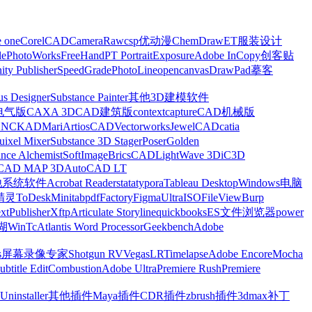
e one
CorelCAD
CameraRaw
csp优动漫
ChemDraw
ET服装设计
le
PhotoWorks
FreeHand
PT Portrait
Exposure
Adobe InCopy
创客贴
nity Publisher
SpeedGrade
PhotoLine
opencanvas
DrawPad
摹客
us Designer
Substance Painter
其他3D建模软件
电气版
CAXA 3D
CAD建筑版
contextcapture
CAD机械版
CNCKAD
Mari
ArtiosCAD
Vectorworks
JewelCAD
catia
uixel Mixer
Substance 3D Stager
Poser
Golden
ance Alchemist
SoftImage
BricsCAD
LightWave 3D
iC3D
CAD MAP 3D
AutoCAD LT
他系统软件
Acrobat Reader
stata
typora
Tableau Desktop
Windows电脑
精灵
ToDesk
Minitab
pdfFactory
Figma
UltraISO
FileView
Burp
xt
Publisher
Xftp
Articulate Storyline
quickbooks
ES文件浏览器
power
湖
WinTc
Atlantis Word Processor
Geekbench
Adobe
s
屏幕录像专家
Shotgun RV
Vegas
LRTimelapse
Adobe Encore
Mocha
ubtitle Edit
Combustion
Adobe Ultra
Premiere Rush
Premiere
Uninstaller
其他插件
Maya插件
CDR插件
zbrush插件
3dmax补丁