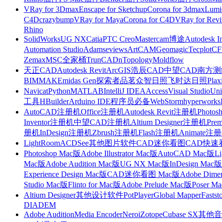
VRay for 3Dmax
Enscape for Sketchup
Corona for 3dmax
Lumi
C4D
crazybump
VRay for Maya
Corona for C4D
VRay for Revi
Rhino
SolidWorks
UG NX
Catia
PTC Creo
Mastercam
博途
Autodesk I
Automation Studio
Adams
eviews
ArtCAM
Geomagic
Tecplot
C
Zemax
MSC全家桶
TrunCAD
nTopology
Moldflow
天正CAD
Autodesk Revit
ArcGIS
浩辰CAD
中望CAD
南方测绘
BIMMAKE
midas Gen
探索者
品茗
众智日照
飞时达日照
Plax
Navicat
Python
MATLAB
IntelliJ IDEA
Access
Visual Studio
Uni
工具
HBuilder
Arduino IDE
程序员必备
WebStorm
hyperworks
AutoCAD注册机
Office注册机
Autodesk Revit注册机
Photo
Inventor注册机
中望CAD注册机
Altium Designer注册机
Pre
册机
InDesign注册机
Zbrush注册机
Flash注册机
Animate注
LightRoom
ACDSee
其他图片软件
CAD迷你看图
CAD快速
Photoshop Mac版
Adobe Illustrator Mac版
AutoCAD Mac版
L
Mac版
Adobe Audition Mac版
UG NX Mac版
InDesign Mac版
Experience Design Mac版
CAD迷你看图 Mac版
Adobe Dime
Studio Mac版
Flinto for Mac版
Adobe Prelude Mac版
Poser M
Altium Designer
其他设计软件
PotPlayer
Global Mapper
Fastst
DIADEM
Adobe Audition
Media Encoder
Nero
iZotope
Cubase SX
其他音