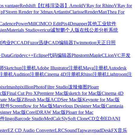
os vantage
Redshift【红移渲染器】
Arnold
VRay for Rhino
VRay for
Up
FStorm Render for 3dmax
Artlantis
Clarisse
RenderMan
Thea For
Cadence
PowerMill
CIMCO Edit
Pix4Dmapper
其他工业软件
ign
Materials Studio
vericut
诚智鹏个人版在线公差分析系统
d
鸿业
PCCAD
Fuzor
迅捷CAD编辑器
Twinmotion
天正日照
+
DataGrip
devc++
Eclipse
代码编辑器
Phpstorm
Maple
CLion
VC开发
Sketchup注册机
Adobe Illustrator注册机
Maya注册机
Autodesk
cts注册机
Audition注册机
Cinema 4D注册机
Rhino注册机
Lightroom注
pixelmash
pixillion
PhotoFiltre Studio
泼辣修图Ploarr
Mac版
Final Cut Pro X
Premiere Mac版
sketch for Mac版
Cinema 4D
mate Mac版
ZBrush Mac版
ACDSee Mac版
Keynote for Mac版
他软件
Screenflow for Mac版
Marvelous Designer Mac版
Camtasia
esigner Mac版
CorelDRAW Mac版
Ploarr for Mac
件
lingo
Barcode Studio
MedCalc
SlySoft CloneCD
立创EDA
NI
ster
EZ CD Audio Converter
LRC
SoundTap
wavepad
DeskFX
音乐