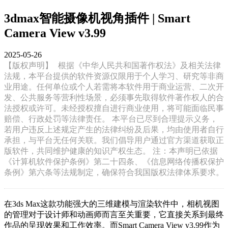
3dmax智能摄像机视角插件 | Smart
Camera View v3.99
2025-05-26
【版权声明】
根据《中华人民共和国著作权法》及相关法律
法规，本平台提供的软件资源仅限用于个人学习、研究等非商
业用途。任何单位或个人若需将本软件用于商业运营、二次开
发、公共服务等营利性场景，必须事先取得软件著作权人的合
法授权或许可。未经授权擅自进行商业使用，将可能面临民事
赔偿、行政处罚等法律责任。 本平台已尽到合理提示义务，
若用户违反上述规定产生的法律纠纷及后果，均由使用者自行
承担，与平台无任何关联。我们倡导用户通过官方渠道获取正
版软件，共同维护健康的知识产权生态。 注：本声明已依据
《计算机软件保护条例》第二十四条、《信息网络传播权保护
条例》第六条等法规制定，确保符合我国版权法律体系要求。
在3ds Max这款功能强大的三维建模与渲染软件中，相机视图
的管理对于设计师和动画师而言至关重要，它直接关系到最终
作品的呈现效果和工作效率。而Smart Camera View v3.99作为