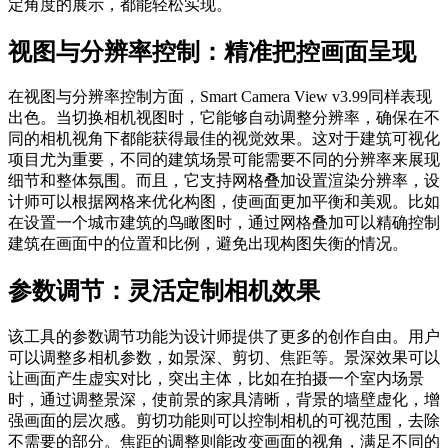
定角度的展示，都能轻松实现。
视图与分辨率控制：精准把控画面呈现
在视图与分辨率控制方面，Smart Camera View v3.99同样表现
出色。当切换相机视图时，它能够自动调整分辨率，确保在不
同的相机视角下都能获得最佳的视觉效果。这对于建筑可视化
项目尤为重要，不同的建筑场景可能需要不同的分辨率来展现
细节和整体氛围。而且，它支持网格叠加设置渲染分辨率，设
计师可以根据网格来优化构图，使画面更加平衡和美观。比如
在设置一个城市建筑的鸟瞰图时，通过网格叠加可以精确控制
建筑在画面中的位置和比例，避免出现构图失衡的情况。
参数调节：灵活定制相机效果
该工具的参数调节功能为设计师提供了更多的创作自由。用户
可以调整多相机参数，如景深、剪切、焦距等。景深效果可以
让画面产生虚实对比，突出主体，比如在拍摄一个室内场景
时，通过调整景深，使前景的家具清晰，背景的墙壁虚化，增
强画面的层次感。剪切功能则可以控制相机的可视范围，去除
不需要的部分。焦距的调整则能改变画面的视角，满足不同的