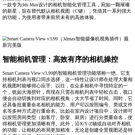
一款专为3ds Max设计的相机智能化管理工具，宛如一颗璀璨
的新星，旨在替代默认相机视图（C键），凭借其一系列强大
的功能，为使用者带来前所未有的高效体验。
智能相机管理：高效有序的相机操控
Smart Camera View v3.99的智能相机管理功能堪称一绝。它支
持相机列表与视口同步选择，这一特性让设计师在处理大量相
机视图时能够得心应手。以往，在众多相机中寻找特定的一
个，犹如大海捞针，而现在只需在相机列表中轻松点击，视口
便会自动切换到对应的相机视角，大大节省了时间。同时，它
还具备批量重命名相机的能力，用户可以按照编号、类或文件
名等多种方式进行重命名。比如在室内设计项目中，设计师可
以按照房间类型（如客厅、卧室、厨房）进行分类重命名，使
得相机管理更加清晰有序。此外，沿X/Y/Z轴或自动对齐相机
的功能，让相机的布局更加精准，无论是创建全景视图还是特