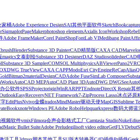
z全家桶
Adobe Experience Design
SAI
其他平面软件
SketchBook
captur
r
Sigmaplot
PageMaker
photoshop elements
Axialis IconWorkshop
Rebel
件
Adobe FrameMaker
Corel PaintShop
FontLab VI
Medibang Paint
Affi
Zbrush
Blender
Substance 3D Painter
CAD精简版
CAXA CAD
Marvelo
版
magics
文泰刻绘
Substance 3D Designer
DAZ Studio
solidedge
CAD
ll
Substance 3D Sampler
COMSOL Multiphysics
ABViewer
Pano2VR
OX
DWG TrueView
CAXA CAPP
Modo
Esri CityEngine
ReCap
Alias
Q
Gold
Bitmap2material
DesignCAD
Adobe Fuse
SimLab Composer
Subst
raWorks
AutoCAD MEP
AutoCAD Plant 3D
AutoDWG DWGSee
Auto
办公软件
SPSS
Project
origin
WinRAR
PPT
Endnote
DirectX Repair
其
Outlook
EasyRecovery
NET Framework
7-Zip
Process Lasso
冰点还原
打字
EditPlus
Nvivo
金蝶
trados
MindMaster
驱动天使
MapGIS
Sublime Te
ate
Bookxnote
Windows PE
Adobe RoboHelp
quarkxpress
数码大师
蓝
他视频软件
vmix
Filmora
会声会影
格式工厂
Camtasia Studio
Nuke
Ediu
ad
Magic Bullet Suite
Adobe Prelude
gilisoft video editor
GetFLV
Debut
S
ws激活工具
3dmax脚本
其他工具
SU版本转换器
C4D插件
Pr插件
Geek 