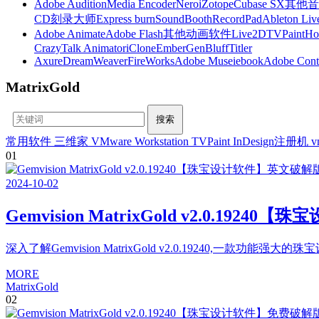
Adobe Audition
Media Encoder
Nero
iZotope
Cubase SX
其他音
CD刻录大师
Express burn
SoundBooth
RecordPad
Ableton Liv
Adobe Animate
Adobe Flash
其他动画软件
Live2D
TVPaint
Ho
CrazyTalk Animator
iClone
EmberGen
BluffTitler
Axure
DreamWeaver
FireWorks
Adobe Muse
iebook
Adobe Cont
MatrixGold
常用软件
三维家
VMware Workstation
TVPaint
InDesign注册机
v
01
2024
-
10
-
02
Gemvision MatrixGold v2.0.19
深入了解Gemvision MatrixGold v2.0.19240,一款功
MORE
MatrixGold
02