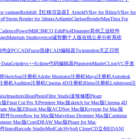
os vantage
Redshift【红移渲染器】
Arnold
VRay for Rhino
VRay for
Up
FStorm Render for 3dmax
Artlantis
Clarisse
RenderMan
Thea For
Cadence
PowerMill
CIMCO Edit
Pix4Dmapper
其他工业软件
ign
Materials Studio
vericut
诚智鹏个人版在线公差分析系统
d
鸿业
PCCAD
Fuzor
迅捷CAD编辑器
Twinmotion
天正日照
+
DataGrip
devc++
Eclipse
代码编辑器
Phpstorm
Maple
CLion
VC开发
Sketchup注册机
Adobe Illustrator注册机
Maya注册机
Autodesk
cts注册机
Audition注册机
Cinema 4D注册机
Rhino注册机
Lightroom注
pixelmash
pixillion
PhotoFiltre Studio
泼辣修图Ploarr
Mac版
Final Cut Pro X
Premiere Mac版
sketch for Mac版
Cinema 4D
mate Mac版
ZBrush Mac版
ACDSee Mac版
Keynote for Mac版
他软件
Screenflow for Mac版
Marvelous Designer Mac版
Camtasia
esigner Mac版
CorelDRAW Mac版
Ploarr for Mac
件
lingo
Barcode Studio
MedCalc
SlySoft CloneCD
立创EDA
NI