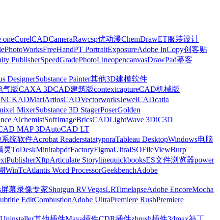
e one
CorelCAD
CameraRaw
csp优动漫
ChemDraw
ET服装设计
le
PhotoWorks
FreeHand
PT Portrait
Exposure
Adobe InCopy
创客贴
nity Publisher
SpeedGrade
PhotoLine
opencanvas
DrawPad
摹客
us Designer
Substance Painter
其他3D建模软件
电气版
CAXA 3D
CAD建筑版
contextcapture
CAD机械版
CNCKAD
Mari
ArtiosCAD
Vectorworks
JewelCAD
catia
uixel Mixer
Substance 3D Stager
Poser
Golden
ance Alchemist
SoftImage
BricsCAD
LightWave 3D
iC3D
CAD MAP 3D
AutoCAD LT
他系统软件
Acrobat Reader
stata
typora
Tableau Desktop
Windows电脑
精灵
ToDesk
Minitab
pdfFactory
Figma
UltraISO
FileView
Burp
xt
Publisher
Xftp
Articulate Storyline
quickbooks
ES文件浏览器
power
湖
WinTc
Atlantis Word Processor
Geekbench
Adobe
s
屏幕录像专家
Shotgun RV
Vegas
LRTimelapse
Adobe Encore
Mocha
ubtitle Edit
Combustion
Adobe Ultra
Premiere Rush
Premiere
Uninstaller
其他插件
Maya插件
CDR插件
zbrush插件
3dmax补丁