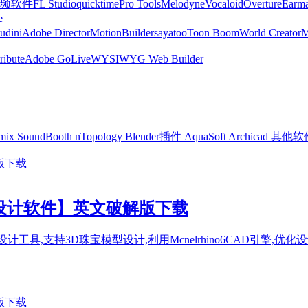
频软件
FL Studio
quicktime
Pro Tools
Melodyne
Vocaloid
Overture
Earma
e
udini
Adobe Director
MotionBuilder
sayatoo
Toon Boom
World Creator
ribute
Adobe GoLive
WYSIWYG Web Builder
mix
SoundBooth
nTopology
Blender插件
AquaSoft
Archicad
其他软
240【珠宝设计软件】英文破解版下载
能强大的珠宝设计工具,支持3D珠宝模型设计,利用Mcnelrhino6CAD引擎,