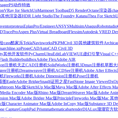
nager
PS动作特效
on
VRay for SketchUp
Marmoset Toolbag
D5 Render
Octane渲染器
cha
t
其他渲染器
HDR Light Studio
The Foundry Katana
Thea For Sketch
nventor
proteus
Eplan
Pro/Engineer
ANSYS
Multisim
Abaqus
Robotstudio
FD
TracePro
Aspen Plus
Virtual Breadboard
Flexsim
Autodesk VRED Des
cass
酷家乐
Tekla
Navisworks
PKPM
Civil 3D
其他建筑软件
Archica
is
archline.xp
ProgeCAD
AutoCAD Civil 3D
ty
其他开发软件
PyCharm
UltraEdit
LabVIEW
UE虚幻引擎
Visual C+
Flash Builder
buildbox
Adobe Flex
Adobe AIR
shop注册机
天正CAD注册机
SolidWorks注册机
3Dmax注册机
草图大师
miere注册机
Dreamweaver注册机
ACDSee注册机
Adobe After Effe
册机
Fireworks注册机
Adobe Dimension注册机
Poser注册机
看图
Eagle
Adobe Bridge
SnagIt
证照之星
FastStone Image Viewer
DxO
ightroom Mac版
SketchUp Mac版
Maya Mac版
Adobe After Effects 
Media Encoder Mac版
Rhino Mac版
DreamWeaver Mac版
Adobe Ani
nsion Mac版
Adobe Bridge Mac版
Principle
Fireworks Mac版
Mac 其
ac版
Character Animator Mac版
Adobe InCopy Mac版
Substance 3D D
one Capture
GraphPad Prism
mathematica
bartender
DIALux
溜溜官方软