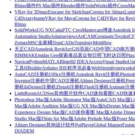
Rhino插件
PS Mac插件
Blender插件
SolidWorks插件
CrossMa
VRay for 3Dmax
Enscape for Sketchup
Corona for 3dmax
Lumi
C4D
crazybump
VRay for Maya
Corona for C4D
VRay for Revi
Rhino
SolidWorks
UG NX
Catia
PTC Creo
Mastercam
博途
Autodesk I
Automation Studio
Adams
eviews
ArtCAM
Geomagic
Tecplot
C
Zemax
MSC全家桶
TrunCAD
nTopology
Moldflow
天正CAD
Autodesk Revit
ArcGIS
浩辰CAD
中望CAD
南方测绘
BIMMAKE
midas Gen
探索者
品茗
众智日照
飞时达日照
Plax
Navicat
Python
MATLAB
IntelliJ IDEA
Access
Visual Studio
Uni
工具
HBuilder
Arduino IDE
程序员必备
WebStorm
hyperworks
AutoCAD注册机
Office注册机
Autodesk Revit注册机
Photo
Inventor注册机
中望CAD注册机
Altium Designer注册机
Pre
册机
InDesign注册机
Zbrush注册机
Flash注册机
Animate注
LightRoom
ACDSee
其他图片软件
CAD迷你看图
CAD快速
Photoshop Mac版
Adobe Illustrator Mac版
AutoCAD Mac版
L
Mac版
Adobe Audition Mac版
UG NX Mac版
InDesign Mac版
Experience Design Mac版
CAD迷你看图 Mac版
Adobe Dime
Studio Mac版
Flinto for Mac版
Adobe Prelude Mac版
Poser M
Altium Designer
其他设计软件
PotPlayer
Global Mapper
Fastst
DIADEM