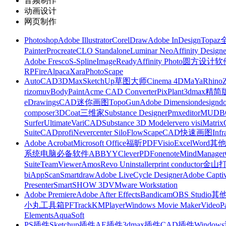
音频制作
动画设计
网页制作
Photoshop
Adobe Illustrator
CorelDraw
Adobe InDesign
Topa
Painter
Procreate
CLO Standalone
Luminar Neo
Affinity Designe
Adobe Fresco
S-Spline
ImageReady
Affinity Photo
圆方设计软
RP
FireAlpaca
Xara
PhotoScape
AutoCAD
3DMax
SketchUp草图大师
Cinema 4D
MaYa
Rhino
rizomuv
BodyPaint
Acme CAD Converter
PixPlant
3dmax精简
eDrawings
CAD迷你画图
TopoGun
Adobe Dimension
designdo
composer
3DCoat
三维家
Substance Designer
Pmxeditor
MUDB
Surfer
Ultimate
VariCAD
Substance 3D Modeler
vero visi
Matrix
Suite
CADprofi
Nevercenter Silo
FlowScape
CAD快速画图
Inf
Adobe Acrobat
Microsoft Office
福昕PDF
Visio
Excel
Word
其他
系统
电脑必备软件
ABBYY
CleverPDF
onenote
MindManager
Suite
TeamViewer
Amos
Revo Uninstaller
print conductor
金山
bi
AppScan
Smartdraw
Adobe LiveCycle Designer
Adobe Captiv
Presenter
SmartSHOW 3D
VMware Workstation
Adobe Premiere
Adobe After Effects
Bandicam
OBS Studio
其
小丸工具箱
PFTrack
KMPlayer
Windows Movie Maker
VideoP
Elements
AquaSoft
PS插件
Sketchup插件
AE插件
3dmax插件
CAD插件
Windo