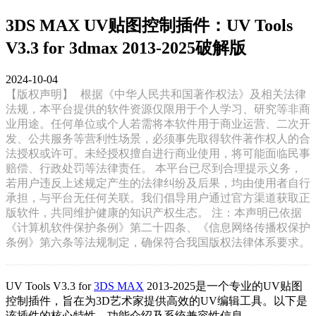
3DS MAX UV贴图控制插件：UV Tools
V3.3 for 3dmax 2013-2025破解版
2024-10-04
【版权声明】
根据《中华人民共和国著作权法》及相关法律
法规，本平台提供的软件资源仅限用于个人学习、研究等非商
业用途。任何单位或个人若需将本软件用于商业运营、二次开
发、公共服务等营利性场景，必须事先取得软件著作权人的合
法授权或许可。未经授权擅自进行商业使用，将可能面临民事
赔偿、行政处罚等法律责任。 本平台已尽到合理提示义务，
若用户违反上述规定产生的法律纠纷及后果，均由使用者自行
承担，与平台无任何关联。我们倡导用户通过官方渠道获取正
版软件，共同维护健康的知识产权生态。 注：本声明已依据
《计算机软件保护条例》第二十四条、《信息网络传播权保护
条例》第六条等法规制定，确保符合我国版权法律体系要求。
UV Tools V3.3 for
3DS MAX
2013-2025是一个专业的UV贴图
控制插件，旨在为3D艺术家提供高效的UV编辑工具。以下是
该插件的核心特性、功能介绍及系统兼容性信息。