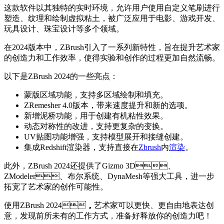
这款软件以其独特的实时环境，允许用户使用自定义笔刷进行
塑造、纹理和绘制虚拟粘土，被广泛应用于电影、游戏开发、
玩具设计、珠宝设计等多个领域。
在2024版本中，ZBrush引入了一系列新特性，旨在提升艺术家
的创造力和工作效率，使得实验和创作的过程更加自然流畅。
以下是ZBrush 2024的一些亮点：
蒙版区域功能，支持多区域绘制和填充。
ZRemesher 4.0版本，带来速度提升和新的选项。
新增泥桥功能，用于创建有机粘性效果。
动态对称性的改进，支持更复杂的变换。
UV贴图功能增强，支持模型展开和接缝创建。
集成Redshift渲染器，支持直接在
Zbrush
内
渲染
。
此外，ZBrush 2024还提供了Gizmo 3D、
ZModeler、布尔系统、DynaMesh等强大工具，进一步
拓宽了艺术家的创作可能性。
使用ZBrush 2024，艺术家可以更快、更自由地表达创
意，发现前所未有的工作方式，准备好释放你的创造力吧！