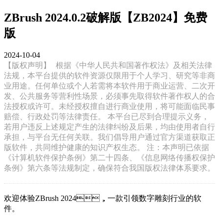
ZBrush 2024.0.2破解版【ZB2024】免费
版
2024-10-04
【版权声明】
根据《中华人民共和国著作权法》及相关法律
法规，本平台提供的软件资源仅限用于个人学习、研究等非商
业用途。任何单位或个人若需将本软件用于商业运营、二次开
发、公共服务等营利性场景，必须事先取得软件著作权人的合
法授权或许可。未经授权擅自进行商业使用，将可能面临民事
赔偿、行政处罚等法律责任。 本平台已尽到合理提示义务，
若用户违反上述规定产生的法律纠纷及后果，均由使用者自行
承担，与平台无任何关联。我们倡导用户通过官方渠道获取正
版软件，共同维护健康的知识产权生态。 注：本声明已依据
《计算机软件保护条例》第二十四条、《信息网络传播权保护
条例》第六条等法规制定，确保符合我国版权法律体系要求。
欢迎体验ZBrush 2024，一款引领数字雕刻行业的软
件。