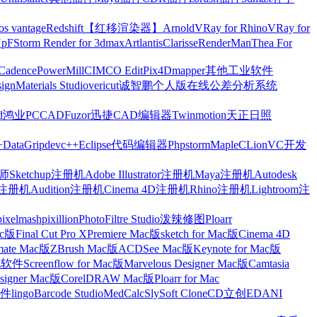
os vantage
Redshift【红移渲染器】
Arnold
VRay for Rhino
VRay for
Up
FStorm Render for 3dmax
Artlantis
Clarisse
RenderMan
Thea For
Cadence
PowerMill
CIMCO Edit
Pix4Dmapper
其他工业软件
ign
Materials Studio
vericut
诚智鹏个人版在线公差分析系统
d
鸿业
PCCAD
Fuzor
迅捷CAD编辑器
Twinmotion
天正日照
+
DataGrip
devc++
Eclipse
代码编辑器
Phpstorm
Maple
CLion
VC开发
Sketchup注册机
Adobe Illustrator注册机
Maya注册机
Autodesk
cts注册机
Audition注册机
Cinema 4D注册机
Rhino注册机
Lightroom注
pixelmash
pixillion
PhotoFiltre Studio
泼辣修图Ploarr
Mac版
Final Cut Pro X
Premiere Mac版
sketch for Mac版
Cinema 4D
mate Mac版
ZBrush Mac版
ACDSee Mac版
Keynote for Mac版
他软件
Screenflow for Mac版
Marvelous Designer Mac版
Camtasia
esigner Mac版
CorelDRAW Mac版
Ploarr for Mac
件
lingo
Barcode Studio
MedCalc
SlySoft CloneCD
立创EDA
NI