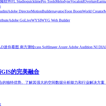
频软件
FL Studio
quicktime
Pro Tools
Melodyne
Vocaloid
Overture
Earma
e
udini
Adobe Director
MotionBuilder
sayatoo
Toon Boom
World Creator
ribute
Adobe GoLive
WYSIWYG Web Builder
AD迷你看图
南方测绘cass
SoftImage
Axure
Adobe Audition
NI DI
D与GIS的完美融合
AD与GIS融合的独特优势。了解其强大的空间数据分析能力和行业解决