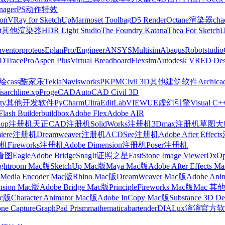
nager
PS动作特效
on
VRay for SketchUp
Marmoset Toolbag
D5 Render
Octane渲染器
cha
t
其他渲染器
HDR Light Studio
The Foundry Katana
Thea For Sketch
nventor
proteus
Eplan
Pro/Engineer
ANSYS
Multisim
Abaqus
Robotstudio
FD
TracePro
Aspen Plus
Virtual Breadboard
Flexsim
Autodesk VRED Des
cass
酷家乐
Tekla
Navisworks
PKPM
Civil 3D
其他建筑软件
Archica
is
archline.xp
ProgeCAD
AutoCAD Civil 3D
ty
其他开发软件
PyCharm
UltraEdit
LabVIEW
UE虚幻引擎
Visual C+
Flash Builder
buildbox
Adobe Flex
Adobe AIR
shop注册机
天正CAD注册机
SolidWorks注册机
3Dmax注册机
草图大师
miere注册机
Dreamweaver注册机
ACDSee注册机
Adobe After Effe
册机
Fireworks注册机
Adobe Dimension注册机
Poser注册机
看图
Eagle
Adobe Bridge
SnagIt
证照之星
FastStone Image Viewer
DxO
ightroom Mac版
SketchUp Mac版
Maya Mac版
Adobe After Effects 
Media Encoder Mac版
Rhino Mac版
DreamWeaver Mac版
Adobe Ani
nsion Mac版
Adobe Bridge Mac版
Principle
Fireworks Mac版
Mac 其
ac版
Character Animator Mac版
Adobe InCopy Mac版
Substance 3D D
one Capture
GraphPad Prism
mathematica
bartender
DIALux
溜溜官方软