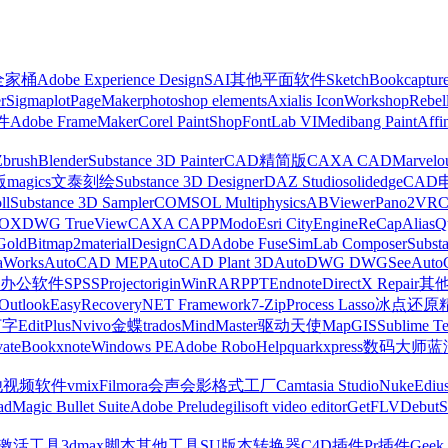
z全家桶
Adobe Experience Design
SAI
其他平面软件
SketchBook
captur
r
Sigmaplot
PageMaker
photoshop elements
Axialis IconWorkshop
Rebel
件
Adobe FrameMaker
Corel PaintShop
FontLab VI
Medibang Paint
Affi
Zbrush
Blender
Substance 3D Painter
CAD精简版
CAXA CAD
Marvelo
版
magics
文泰刻绘
Substance 3D Designer
DAZ Studio
solidedge
CAD
ll
Substance 3D Sampler
COMSOL Multiphysics
ABViewer
Pano2VR
OX
DWG TrueView
CAXA CAPP
Modo
Esri CityEngine
ReCap
Alias
Q
Gold
Bitmap2material
DesignCAD
Adobe Fuse
SimLab Composer
Subst
raWorks
AutoCAD MEP
AutoCAD Plant 3D
AutoDWG DWGSee
Auto
办公软件
SPSS
Project
origin
WinRAR
PPT
Endnote
DirectX Repair
其
Outlook
EasyRecovery
NET Framework
7-Zip
Process Lasso
冰点还原
打字
EditPlus
Nvivo
金蝶
trados
MindMaster
驱动天使
MapGIS
Sublime Te
ate
Bookxnote
Windows PE
Adobe RoboHelp
quarkxpress
数码大师
蓝
他视频软件
vmix
Filmora
会声会影
格式工厂
Camtasia Studio
Nuke
Ediu
ad
Magic Bullet Suite
Adobe Prelude
gilisoft video editor
GetFLV
Debut
S
ws激活工具
3dmax脚本
其他工具
SU版本转换器
C4D插件
Pr插件
Geek 