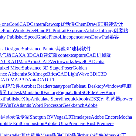
e one
CorelCAD
CameraRaw
csp优动漫
ChemDraw
ET服装设计
le
PhotoWorks
FreeHand
PT Portrait
Exposure
Adobe InCopy
创客贴
nity Publisher
SpeedGrade
PhotoLine
opencanvas
DrawPad
摹客
us Designer
Substance Painter
其他3D建模软件
电气版
CAXA 3D
CAD建筑版
contextcapture
CAD机械版
CNCKAD
Mari
ArtiosCAD
Vectorworks
JewelCAD
catia
uixel Mixer
Substance 3D Stager
Poser
Golden
ance Alchemist
SoftImage
BricsCAD
LightWave 3D
iC3D
CAD MAP 3D
AutoCAD LT
他系统软件
Acrobat Reader
stata
typora
Tableau Desktop
Windows电脑
精灵
ToDesk
Minitab
pdfFactory
Figma
UltraISO
FileView
Burp
xt
Publisher
Xftp
Articulate Storyline
quickbooks
ES文件浏览器
power
湖
WinTc
Atlantis Word Processor
Geekbench
Adobe
s
屏幕录像专家
Shotgun RV
Vegas
LRTimelapse
Adobe Encore
Mocha
ubtitle Edit
Combustion
Adobe Ultra
Premiere Rush
Premiere
Uninstaller
其他插件
Maya插件
CDR插件
zbrush插件
3dmax补丁