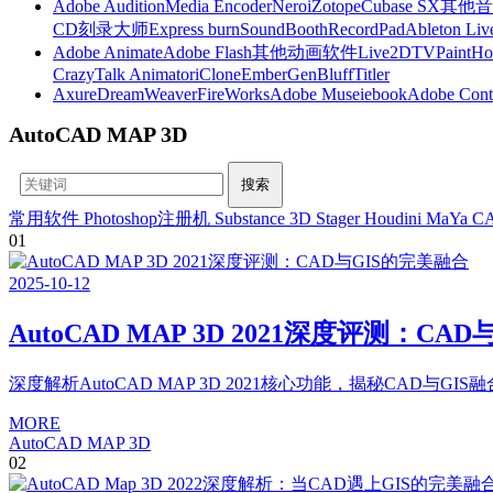
Adobe Audition
Media Encoder
Nero
iZotope
Cubase SX
其他音
CD刻录大师
Express burn
SoundBooth
RecordPad
Ableton Liv
Adobe Animate
Adobe Flash
其他动画软件
Live2D
TVPaint
Ho
CrazyTalk Animator
iClone
EmberGen
BluffTitler
Axure
DreamWeaver
FireWorks
Adobe Muse
iebook
Adobe Cont
AutoCAD MAP 3D
常用软件
Photoshop注册机
Substance 3D Stager
Houdini
MaYa
C
01
2025
-
10
-
12
AutoCAD MAP 3D 2021深度评测：CA
深度解析AutoCAD MAP 3D 2021核心功能，揭秘C
MORE
AutoCAD MAP 3D
02