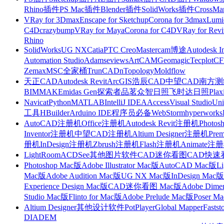
Rhino插件
PS Mac插件
Blender插件
SolidWorks插件
CrossMa
VRay for 3Dmax
Enscape for Sketchup
Corona for 3dmax
Lumi
C4D
crazybump
VRay for Maya
Corona for C4D
VRay for Revi
Rhino
SolidWorks
UG NX
Catia
PTC Creo
Mastercam
博途
Autodesk I
Automation Studio
Adams
eviews
ArtCAM
Geomagic
Tecplot
C
Zemax
MSC全家桶
TrunCAD
nTopology
Moldflow
天正CAD
Autodesk Revit
ArcGIS
浩辰CAD
中望CAD
南方测绘
BIMMAKE
midas Gen
探索者
品茗
众智日照
飞时达日照
Plax
Navicat
Python
MATLAB
IntelliJ IDEA
Access
Visual Studio
Uni
工具
HBuilder
Arduino IDE
程序员必备
WebStorm
hyperworks
AutoCAD注册机
Office注册机
Autodesk Revit注册机
Photo
Inventor注册机
中望CAD注册机
Altium Designer注册机
Pre
册机
InDesign注册机
Zbrush注册机
Flash注册机
Animate注
LightRoom
ACDSee
其他图片软件
CAD迷你看图
CAD快速
Photoshop Mac版
Adobe Illustrator Mac版
AutoCAD Mac版
L
Mac版
Adobe Audition Mac版
UG NX Mac版
InDesign Mac版
Experience Design Mac版
CAD迷你看图 Mac版
Adobe Dime
Studio Mac版
Flinto for Mac版
Adobe Prelude Mac版
Poser M
Altium Designer
其他设计软件
PotPlayer
Global Mapper
Fastst
DIADEM