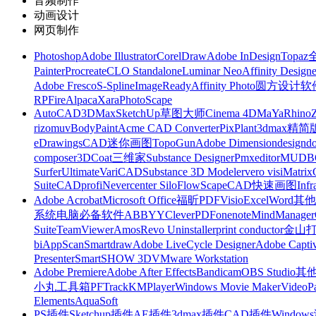
音频制作
动画设计
网页制作
Photoshop
Adobe Illustrator
CorelDraw
Adobe InDesign
Topa
Painter
Procreate
CLO Standalone
Luminar Neo
Affinity Designe
Adobe Fresco
S-Spline
ImageReady
Affinity Photo
圆方设计软
RP
FireAlpaca
Xara
PhotoScape
AutoCAD
3DMax
SketchUp草图大师
Cinema 4D
MaYa
Rhino
rizomuv
BodyPaint
Acme CAD Converter
PixPlant
3dmax精简
eDrawings
CAD迷你画图
TopoGun
Adobe Dimension
designdo
composer
3DCoat
三维家
Substance Designer
Pmxeditor
MUDB
Surfer
Ultimate
VariCAD
Substance 3D Modeler
vero visi
Matrix
Suite
CADprofi
Nevercenter Silo
FlowScape
CAD快速画图
Inf
Adobe Acrobat
Microsoft Office
福昕PDF
Visio
Excel
Word
其他
系统
电脑必备软件
ABBYY
CleverPDF
onenote
MindManager
Suite
TeamViewer
Amos
Revo Uninstaller
print conductor
金山
bi
AppScan
Smartdraw
Adobe LiveCycle Designer
Adobe Captiv
Presenter
SmartSHOW 3D
VMware Workstation
Adobe Premiere
Adobe After Effects
Bandicam
OBS Studio
其
小丸工具箱
PFTrack
KMPlayer
Windows Movie Maker
VideoP
Elements
AquaSoft
PS插件
Sketchup插件
AE插件
3dmax插件
CAD插件
Windo