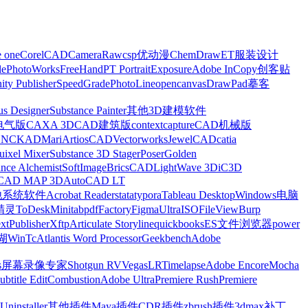
e one
CorelCAD
CameraRaw
csp优动漫
ChemDraw
ET服装设计
le
PhotoWorks
FreeHand
PT Portrait
Exposure
Adobe InCopy
创客贴
nity Publisher
SpeedGrade
PhotoLine
opencanvas
DrawPad
摹客
us Designer
Substance Painter
其他3D建模软件
电气版
CAXA 3D
CAD建筑版
contextcapture
CAD机械版
CNCKAD
Mari
ArtiosCAD
Vectorworks
JewelCAD
catia
uixel Mixer
Substance 3D Stager
Poser
Golden
ance Alchemist
SoftImage
BricsCAD
LightWave 3D
iC3D
CAD MAP 3D
AutoCAD LT
他系统软件
Acrobat Reader
stata
typora
Tableau Desktop
Windows电脑
精灵
ToDesk
Minitab
pdfFactory
Figma
UltraISO
FileView
Burp
xt
Publisher
Xftp
Articulate Storyline
quickbooks
ES文件浏览器
power
湖
WinTc
Atlantis Word Processor
Geekbench
Adobe
s
屏幕录像专家
Shotgun RV
Vegas
LRTimelapse
Adobe Encore
Mocha
ubtitle Edit
Combustion
Adobe Ultra
Premiere Rush
Premiere
Uninstaller
其他插件
Maya插件
CDR插件
zbrush插件
3dmax补丁