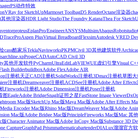
nager
PS动作特效
on
VRay for SketchUp
Marmoset Toolbag
D5 Render
Octane渲染器
cha
t
其他渲染器
HDR Light Studio
The Foundry Katana
Thea For Sketch
nventor
proteus
Eplan
Pro/Engineer
ANSYS
Multisim
Abaqus
Robotstudio
FD
TracePro
Aspen Plus
Virtual Breadboard
Flexsim
Autodesk VRED Des
cass
酷家乐
Tekla
Navisworks
PKPM
Civil 3D
其他建筑软件
Archica
is
archline.xp
ProgeCAD
AutoCAD Civil 3D
ty
其他开发软件
PyCharm
UltraEdit
LabVIEW
UE虚幻引擎
Visual C+
Flash Builder
buildbox
Adobe Flex
Adobe AIR
shop注册机
天正CAD注册机
SolidWorks注册机
3Dmax注册机
草图大师
miere注册机
Dreamweaver注册机
ACDSee注册机
Adobe After Effe
册机
Fireworks注册机
Adobe Dimension注册机
Poser注册机
看图
Eagle
Adobe Bridge
SnagIt
证照之星
FastStone Image Viewer
DxO
ightroom Mac版
SketchUp Mac版
Maya Mac版
Adobe After Effects 
Media Encoder Mac版
Rhino Mac版
DreamWeaver Mac版
Adobe Ani
nsion Mac版
Adobe Bridge Mac版
Principle
Fireworks Mac版
Mac 其
ac版
Character Animator Mac版
Adobe InCopy Mac版
Substance 3D D
one Capture
GraphPad Prism
mathematica
bartender
DIALux
溜溜官方软