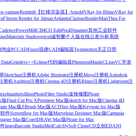
os vantage
Redshift【红移渲染器】
Arnold
VRay for Rhino
VRay for
Up
FStorm Render for 3dmax
Artlantis
Clarisse
RenderMan
Thea For
Cadence
PowerMill
CIMCO Edit
Pix4Dmapper
其他工业软件
ign
Materials Studio
vericut
诚智鹏个人版在线公差分析系统
d
鸿业
PCCAD
Fuzor
迅捷CAD编辑器
Twinmotion
天正日照
+
DataGrip
devc++
Eclipse
代码编辑器
Phpstorm
Maple
CLion
VC开发
Sketchup注册机
Adobe Illustrator注册机
Maya注册机
Autodesk
cts注册机
Audition注册机
Cinema 4D注册机
Rhino注册机
Lightroom注
pixelmash
pixillion
PhotoFiltre Studio
泼辣修图Ploarr
Mac版
Final Cut Pro X
Premiere Mac版
sketch for Mac版
Cinema 4D
mate Mac版
ZBrush Mac版
ACDSee Mac版
Keynote for Mac版
他软件
Screenflow for Mac版
Marvelous Designer Mac版
Camtasia
esigner Mac版
CorelDRAW Mac版
Ploarr for Mac
件
lingo
Barcode Studio
MedCalc
SlySoft CloneCD
立创EDA
NI