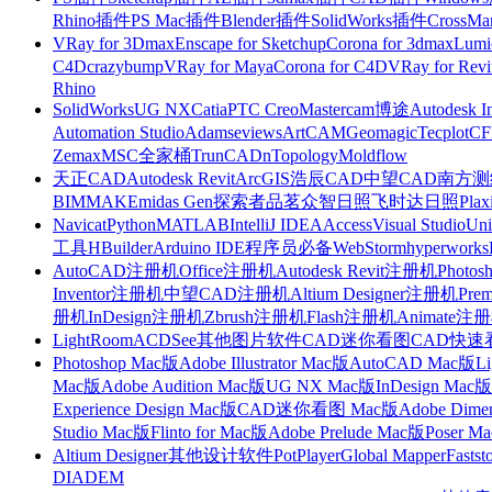
Rhino插件
PS Mac插件
Blender插件
SolidWorks插件
CrossMa
VRay for 3Dmax
Enscape for Sketchup
Corona for 3dmax
Lumi
C4D
crazybump
VRay for Maya
Corona for C4D
VRay for Revi
Rhino
SolidWorks
UG NX
Catia
PTC Creo
Mastercam
博途
Autodesk I
Automation Studio
Adams
eviews
ArtCAM
Geomagic
Tecplot
C
Zemax
MSC全家桶
TrunCAD
nTopology
Moldflow
天正CAD
Autodesk Revit
ArcGIS
浩辰CAD
中望CAD
南方测绘
BIMMAKE
midas Gen
探索者
品茗
众智日照
飞时达日照
Plax
Navicat
Python
MATLAB
IntelliJ IDEA
Access
Visual Studio
Uni
工具
HBuilder
Arduino IDE
程序员必备
WebStorm
hyperworks
AutoCAD注册机
Office注册机
Autodesk Revit注册机
Photo
Inventor注册机
中望CAD注册机
Altium Designer注册机
Pre
册机
InDesign注册机
Zbrush注册机
Flash注册机
Animate注
LightRoom
ACDSee
其他图片软件
CAD迷你看图
CAD快速
Photoshop Mac版
Adobe Illustrator Mac版
AutoCAD Mac版
L
Mac版
Adobe Audition Mac版
UG NX Mac版
InDesign Mac版
Experience Design Mac版
CAD迷你看图 Mac版
Adobe Dime
Studio Mac版
Flinto for Mac版
Adobe Prelude Mac版
Poser M
Altium Designer
其他设计软件
PotPlayer
Global Mapper
Fastst
DIADEM