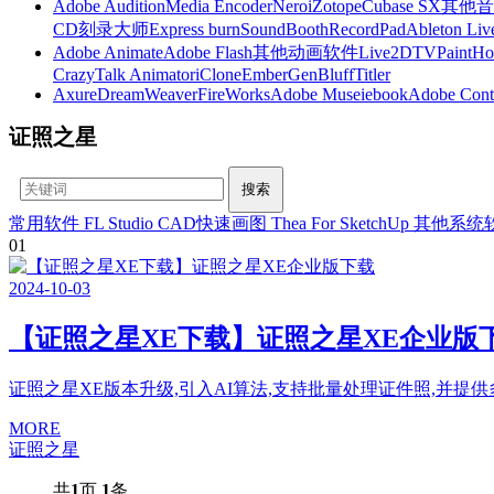
Adobe Audition
Media Encoder
Nero
iZotope
Cubase SX
其他音
CD刻录大师
Express burn
SoundBooth
RecordPad
Ableton Liv
Adobe Animate
Adobe Flash
其他动画软件
Live2D
TVPaint
Ho
CrazyTalk Animator
iClone
EmberGen
BluffTitler
Axure
DreamWeaver
FireWorks
Adobe Muse
iebook
Adobe Cont
证照之星
常用软件
FL Studio
CAD快速画图
Thea For SketchUp
其他系统
01
2024
-
10
-
03
【证照之星XE下载】证照之星XE企业版
证照之星XE版本升级,引入AI算法,支持批量处理证件照,并提
MORE
证照之星
共
1
页
1
条