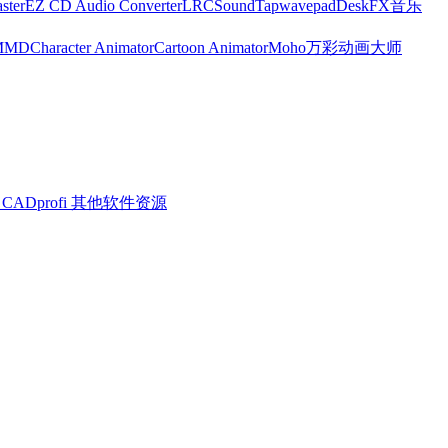
ster
EZ CD Audio Converter
LRC
SoundTap
wavepad
DeskFX
音乐
MMD
Character Animator
Cartoon Animator
Moho
万彩动画大师
CADprofi
其他软件资源