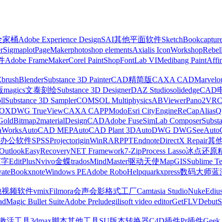
z全家桶
Adobe Experience Design
SAI
其他平面软件
SketchBook
captur
r
Sigmaplot
PageMaker
photoshop elements
Axialis IconWorkshop
Rebel
件
Adobe FrameMaker
Corel PaintShop
FontLab VI
Medibang Paint
Affi
Zbrush
Blender
Substance 3D Painter
CAD精简版
CAXA CAD
Marvelo
版
magics
文泰刻绘
Substance 3D Designer
DAZ Studio
solidedge
CAD
ll
Substance 3D Sampler
COMSOL Multiphysics
ABViewer
Pano2VR
OX
DWG TrueView
CAXA CAPP
Modo
Esri CityEngine
ReCap
Alias
Q
Gold
Bitmap2material
DesignCAD
Adobe Fuse
SimLab Composer
Subst
raWorks
AutoCAD MEP
AutoCAD Plant 3D
AutoDWG DWGSee
Auto
办公软件
SPSS
Project
origin
WinRAR
PPT
Endnote
DirectX Repair
其
Outlook
EasyRecovery
NET Framework
7-Zip
Process Lasso
冰点还原
打字
EditPlus
Nvivo
金蝶
trados
MindMaster
驱动天使
MapGIS
Sublime Te
ate
Bookxnote
Windows PE
Adobe RoboHelp
quarkxpress
数码大师
蓝
他视频软件
vmix
Filmora
会声会影
格式工厂
Camtasia Studio
Nuke
Ediu
ad
Magic Bullet Suite
Adobe Prelude
gilisoft video editor
GetFLV
Debut
S
ws激活工具
3dmax脚本
其他工具
SU版本转换器
C4D插件
Pr插件
Geek 