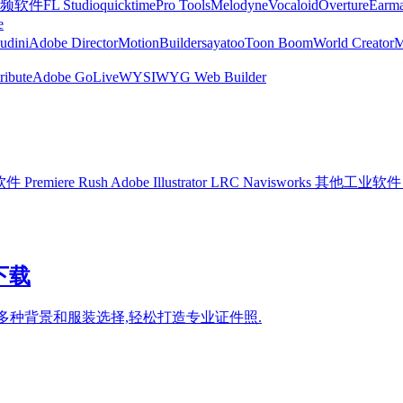
频软件
FL Studio
quicktime
Pro Tools
Melodyne
Vocaloid
Overture
Earma
e
udini
Adobe Director
MotionBuilder
sayatoo
Toon Boom
World Creator
ribute
Adobe GoLive
WYSIWYG Web Builder
软件
Premiere Rush
Adobe Illustrator
LRC
Navisworks
其他工业软件
下载
供多种背景和服装选择,轻松打造专业证件照.