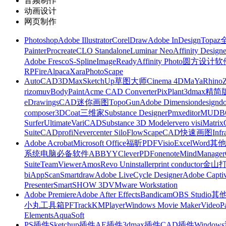
音频制作
动画设计
网页制作
Photoshop
Adobe Illustrator
CorelDraw
Adobe InDesign
Topa
Painter
Procreate
CLO Standalone
Luminar Neo
Affinity Designe
Adobe Fresco
S-Spline
ImageReady
Affinity Photo
圆方设计软
RP
FireAlpaca
Xara
PhotoScape
AutoCAD
3DMax
SketchUp草图大师
Cinema 4D
MaYa
Rhino
rizomuv
BodyPaint
Acme CAD Converter
PixPlant
3dmax精简
eDrawings
CAD迷你画图
TopoGun
Adobe Dimension
designdo
composer
3DCoat
三维家
Substance Designer
Pmxeditor
MUDB
Surfer
Ultimate
VariCAD
Substance 3D Modeler
vero visi
Matrix
Suite
CADprofi
Nevercenter Silo
FlowScape
CAD快速画图
Inf
Adobe Acrobat
Microsoft Office
福昕PDF
Visio
Excel
Word
其他
系统
电脑必备软件
ABBYY
CleverPDF
onenote
MindManager
Suite
TeamViewer
Amos
Revo Uninstaller
print conductor
金山
bi
AppScan
Smartdraw
Adobe LiveCycle Designer
Adobe Captiv
Presenter
SmartSHOW 3D
VMware Workstation
Adobe Premiere
Adobe After Effects
Bandicam
OBS Studio
其
小丸工具箱
PFTrack
KMPlayer
Windows Movie Maker
VideoP
Elements
AquaSoft
PS插件
Sketchup插件
AE插件
3dmax插件
CAD插件
Windo