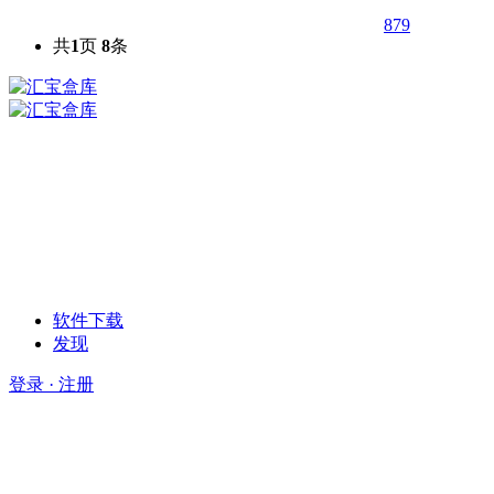
879
共
1
页
8
条
软件下载
发现
登录 · 注册