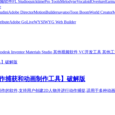
频软件
FL Studio
quicktime
Pro Tools
Melodyne
Vocaloid
Overture
Earma
e
udini
Adobe Director
MotionBuilder
sayatoo
Toon Boom
World Creator
ribute
Adobe GoLive
WYSIWYG Web Builder
odesk Inventor
Materials Studio
其他视频软件
VC开发工具
其他工
or Mac【动作捕获和动画制作工具】破解版
术实现实时动画制作的软件,支持用户创建2D人物并进行动作捕捉,适用于多种动