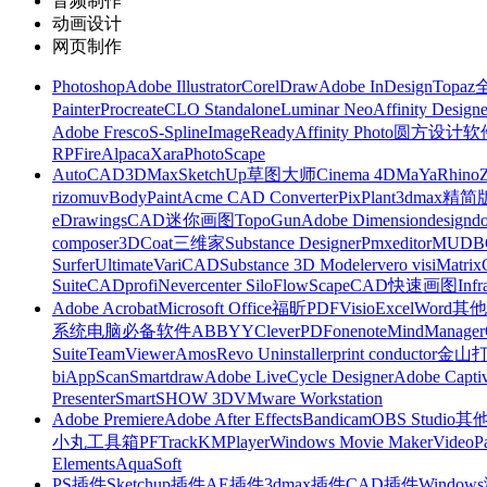
音频制作
动画设计
网页制作
Photoshop
Adobe Illustrator
CorelDraw
Adobe InDesign
Topa
Painter
Procreate
CLO Standalone
Luminar Neo
Affinity Designe
Adobe Fresco
S-Spline
ImageReady
Affinity Photo
圆方设计软
RP
FireAlpaca
Xara
PhotoScape
AutoCAD
3DMax
SketchUp草图大师
Cinema 4D
MaYa
Rhino
rizomuv
BodyPaint
Acme CAD Converter
PixPlant
3dmax精简
eDrawings
CAD迷你画图
TopoGun
Adobe Dimension
designdo
composer
3DCoat
三维家
Substance Designer
Pmxeditor
MUDB
Surfer
Ultimate
VariCAD
Substance 3D Modeler
vero visi
Matrix
Suite
CADprofi
Nevercenter Silo
FlowScape
CAD快速画图
Inf
Adobe Acrobat
Microsoft Office
福昕PDF
Visio
Excel
Word
其他
系统
电脑必备软件
ABBYY
CleverPDF
onenote
MindManager
Suite
TeamViewer
Amos
Revo Uninstaller
print conductor
金山
bi
AppScan
Smartdraw
Adobe LiveCycle Designer
Adobe Captiv
Presenter
SmartSHOW 3D
VMware Workstation
Adobe Premiere
Adobe After Effects
Bandicam
OBS Studio
其
小丸工具箱
PFTrack
KMPlayer
Windows Movie Maker
VideoP
Elements
AquaSoft
PS插件
Sketchup插件
AE插件
3dmax插件
CAD插件
Windo