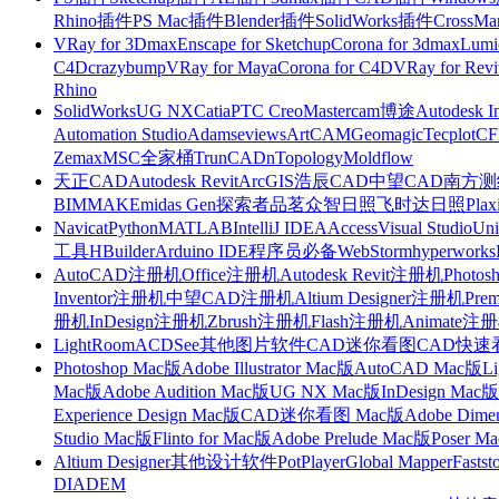
Rhino插件
PS Mac插件
Blender插件
SolidWorks插件
CrossMa
VRay for 3Dmax
Enscape for Sketchup
Corona for 3dmax
Lumi
C4D
crazybump
VRay for Maya
Corona for C4D
VRay for Revi
Rhino
SolidWorks
UG NX
Catia
PTC Creo
Mastercam
博途
Autodesk I
Automation Studio
Adams
eviews
ArtCAM
Geomagic
Tecplot
C
Zemax
MSC全家桶
TrunCAD
nTopology
Moldflow
天正CAD
Autodesk Revit
ArcGIS
浩辰CAD
中望CAD
南方测绘
BIMMAKE
midas Gen
探索者
品茗
众智日照
飞时达日照
Plax
Navicat
Python
MATLAB
IntelliJ IDEA
Access
Visual Studio
Uni
工具
HBuilder
Arduino IDE
程序员必备
WebStorm
hyperworks
AutoCAD注册机
Office注册机
Autodesk Revit注册机
Photo
Inventor注册机
中望CAD注册机
Altium Designer注册机
Pre
册机
InDesign注册机
Zbrush注册机
Flash注册机
Animate注
LightRoom
ACDSee
其他图片软件
CAD迷你看图
CAD快速
Photoshop Mac版
Adobe Illustrator Mac版
AutoCAD Mac版
L
Mac版
Adobe Audition Mac版
UG NX Mac版
InDesign Mac版
Experience Design Mac版
CAD迷你看图 Mac版
Adobe Dime
Studio Mac版
Flinto for Mac版
Adobe Prelude Mac版
Poser M
Altium Designer
其他设计软件
PotPlayer
Global Mapper
Fastst
DIADEM