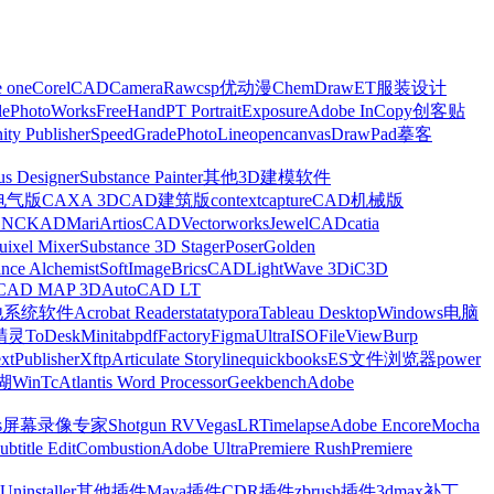
e one
CorelCAD
CameraRaw
csp优动漫
ChemDraw
ET服装设计
le
PhotoWorks
FreeHand
PT Portrait
Exposure
Adobe InCopy
创客贴
nity Publisher
SpeedGrade
PhotoLine
opencanvas
DrawPad
摹客
us Designer
Substance Painter
其他3D建模软件
电气版
CAXA 3D
CAD建筑版
contextcapture
CAD机械版
CNCKAD
Mari
ArtiosCAD
Vectorworks
JewelCAD
catia
uixel Mixer
Substance 3D Stager
Poser
Golden
ance Alchemist
SoftImage
BricsCAD
LightWave 3D
iC3D
CAD MAP 3D
AutoCAD LT
他系统软件
Acrobat Reader
stata
typora
Tableau Desktop
Windows电脑
精灵
ToDesk
Minitab
pdfFactory
Figma
UltraISO
FileView
Burp
xt
Publisher
Xftp
Articulate Storyline
quickbooks
ES文件浏览器
power
湖
WinTc
Atlantis Word Processor
Geekbench
Adobe
s
屏幕录像专家
Shotgun RV
Vegas
LRTimelapse
Adobe Encore
Mocha
ubtitle Edit
Combustion
Adobe Ultra
Premiere Rush
Premiere
Uninstaller
其他插件
Maya插件
CDR插件
zbrush插件
3dmax补丁