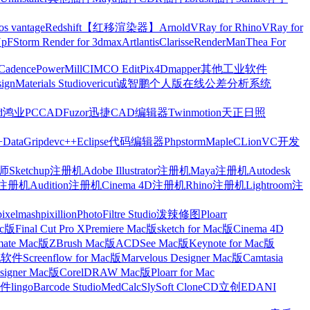
os vantage
Redshift【红移渲染器】
Arnold
VRay for Rhino
VRay for
Up
FStorm Render for 3dmax
Artlantis
Clarisse
RenderMan
Thea For
Cadence
PowerMill
CIMCO Edit
Pix4Dmapper
其他工业软件
ign
Materials Studio
vericut
诚智鹏个人版在线公差分析系统
d
鸿业
PCCAD
Fuzor
迅捷CAD编辑器
Twinmotion
天正日照
+
DataGrip
devc++
Eclipse
代码编辑器
Phpstorm
Maple
CLion
VC开发
Sketchup注册机
Adobe Illustrator注册机
Maya注册机
Autodesk
cts注册机
Audition注册机
Cinema 4D注册机
Rhino注册机
Lightroom注
pixelmash
pixillion
PhotoFiltre Studio
泼辣修图Ploarr
Mac版
Final Cut Pro X
Premiere Mac版
sketch for Mac版
Cinema 4D
mate Mac版
ZBrush Mac版
ACDSee Mac版
Keynote for Mac版
他软件
Screenflow for Mac版
Marvelous Designer Mac版
Camtasia
esigner Mac版
CorelDRAW Mac版
Ploarr for Mac
件
lingo
Barcode Studio
MedCalc
SlySoft CloneCD
立创EDA
NI