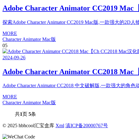
Adobe Character Animator CC201
探索Adobe Character Animator CC2019 Ma
MORE
Character Animator Mac版
05
2024
-
09
-
26
Adobe Character Animator CC201
Adobe Character Animator CC2018 中文破
MORE
Character Animator Mac版
共
1
页
5
条
© 2025 hbhcool汇宝盒库
Xml
滇ICP备20000767号