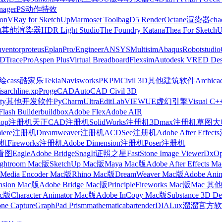
nager
PS动作特效
on
VRay for SketchUp
Marmoset Toolbag
D5 Render
Octane渲染器
cha
t
其他渲染器
HDR Light Studio
The Foundry Katana
Thea For Sketch
nventor
proteus
Eplan
Pro/Engineer
ANSYS
Multisim
Abaqus
Robotstudio
FD
TracePro
Aspen Plus
Virtual Breadboard
Flexsim
Autodesk VRED Des
cass
酷家乐
Tekla
Navisworks
PKPM
Civil 3D
其他建筑软件
Archica
is
archline.xp
ProgeCAD
AutoCAD Civil 3D
ty
其他开发软件
PyCharm
UltraEdit
LabVIEW
UE虚幻引擎
Visual C+
Flash Builder
buildbox
Adobe Flex
Adobe AIR
shop注册机
天正CAD注册机
SolidWorks注册机
3Dmax注册机
草图大师
miere注册机
Dreamweaver注册机
ACDSee注册机
Adobe After Effe
册机
Fireworks注册机
Adobe Dimension注册机
Poser注册机
看图
Eagle
Adobe Bridge
SnagIt
证照之星
FastStone Image Viewer
DxO
ightroom Mac版
SketchUp Mac版
Maya Mac版
Adobe After Effects 
Media Encoder Mac版
Rhino Mac版
DreamWeaver Mac版
Adobe Ani
nsion Mac版
Adobe Bridge Mac版
Principle
Fireworks Mac版
Mac 其
ac版
Character Animator Mac版
Adobe InCopy Mac版
Substance 3D D
one Capture
GraphPad Prism
mathematica
bartender
DIALux
溜溜官方软