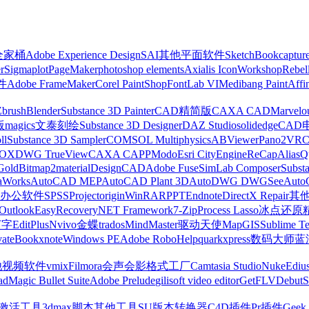
z全家桶
Adobe Experience Design
SAI
其他平面软件
SketchBook
captur
r
Sigmaplot
PageMaker
photoshop elements
Axialis IconWorkshop
Rebel
件
Adobe FrameMaker
Corel PaintShop
FontLab VI
Medibang Paint
Affi
Zbrush
Blender
Substance 3D Painter
CAD精简版
CAXA CAD
Marvelo
版
magics
文泰刻绘
Substance 3D Designer
DAZ Studio
solidedge
CAD
ll
Substance 3D Sampler
COMSOL Multiphysics
ABViewer
Pano2VR
OX
DWG TrueView
CAXA CAPP
Modo
Esri CityEngine
ReCap
Alias
Q
Gold
Bitmap2material
DesignCAD
Adobe Fuse
SimLab Composer
Subst
raWorks
AutoCAD MEP
AutoCAD Plant 3D
AutoDWG DWGSee
Auto
办公软件
SPSS
Project
origin
WinRAR
PPT
Endnote
DirectX Repair
其
Outlook
EasyRecovery
NET Framework
7-Zip
Process Lasso
冰点还原
打字
EditPlus
Nvivo
金蝶
trados
MindMaster
驱动天使
MapGIS
Sublime Te
ate
Bookxnote
Windows PE
Adobe RoboHelp
quarkxpress
数码大师
蓝
他视频软件
vmix
Filmora
会声会影
格式工厂
Camtasia Studio
Nuke
Ediu
ad
Magic Bullet Suite
Adobe Prelude
gilisoft video editor
GetFLV
Debut
S
ws激活工具
3dmax脚本
其他工具
SU版本转换器
C4D插件
Pr插件
Geek 