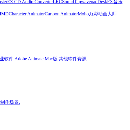
ster
EZ CD Audio Converter
LRC
SoundTap
wavepad
DeskFX
音乐
MMD
Character Animator
Cartoon Animator
Moho
万彩动画大师
业软件
Adobe Animate Mac版
其他软件资源
画制作场景.