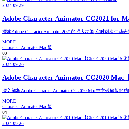
2024
-
09
-
29
Adobe Character Animator CC2021 f
探索Adobe Character Animator 2021的强大功能,实时创建生动表情
MORE
Character Animator Mac版
03
2024
-
09
-
26
Adobe Character Animator CC202
深入解析Adobe Character Animator CC2020 Mac
MORE
Character Animator Mac版
04
2024
-
09
-
26