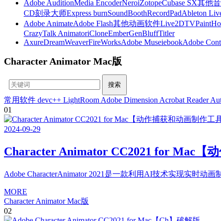
Adobe Audition
Media Encoder
Nero
iZotope
Cubase SX
其他音
CD刻录大师
Express burn
SoundBooth
RecordPad
Ableton Liv
Adobe Animate
Adobe Flash
其他动画软件
Live2D
TVPaint
Ho
CrazyTalk Animator
iClone
EmberGen
BluffTitler
Axure
DreamWeaver
FireWorks
Adobe Muse
iebook
Adobe Cont
Character Animator Mac版
常用软件
devc++
LightRoom
Adobe Dimension
Acrobat Reader
Aut
01
2024
-
09
-
29
Character Animator CC2021 f
Adobe CharacterAnimator 2021是一款利用AI技
MORE
Character Animator Mac版
02