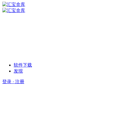
软件下载
发现
登录 · 注册