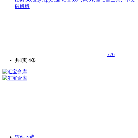
破解版
776
共
1
页
4
条
软件下载