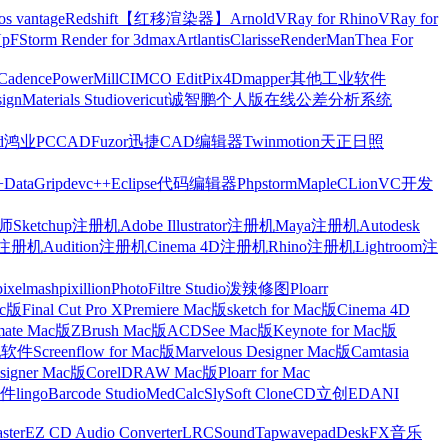
os vantage
Redshift【红移渲染器】
Arnold
VRay for Rhino
VRay for
Up
FStorm Render for 3dmax
Artlantis
Clarisse
RenderMan
Thea For
Cadence
PowerMill
CIMCO Edit
Pix4Dmapper
其他工业软件
ign
Materials Studio
vericut
诚智鹏个人版在线公差分析系统
d
鸿业
PCCAD
Fuzor
迅捷CAD编辑器
Twinmotion
天正日照
+
DataGrip
devc++
Eclipse
代码编辑器
Phpstorm
Maple
CLion
VC开发
Sketchup注册机
Adobe Illustrator注册机
Maya注册机
Autodesk
cts注册机
Audition注册机
Cinema 4D注册机
Rhino注册机
Lightroom注
pixelmash
pixillion
PhotoFiltre Studio
泼辣修图Ploarr
Mac版
Final Cut Pro X
Premiere Mac版
sketch for Mac版
Cinema 4D
mate Mac版
ZBrush Mac版
ACDSee Mac版
Keynote for Mac版
他软件
Screenflow for Mac版
Marvelous Designer Mac版
Camtasia
esigner Mac版
CorelDRAW Mac版
Ploarr for Mac
件
lingo
Barcode Studio
MedCalc
SlySoft CloneCD
立创EDA
NI
ster
EZ CD Audio Converter
LRC
SoundTap
wavepad
DeskFX
音乐