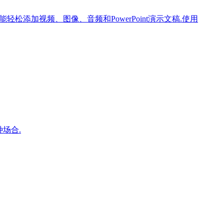
还能轻松添加视频、图像、音频和PowerPoint演示文稿.使用
种场合.