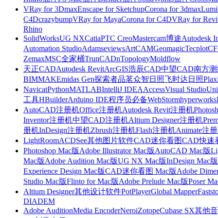
VRay for 3Dmax
Enscape for Sketchup
Corona for 3dmax
Lumi
C4D
crazybump
VRay for Maya
Corona for C4D
VRay for Revi
Rhino
SolidWorks
UG NX
Catia
PTC Creo
Mastercam
博途
Autodesk I
Automation Studio
Adams
eviews
ArtCAM
Geomagic
Tecplot
C
Zemax
MSC全家桶
TrunCAD
nTopology
Moldflow
天正CAD
Autodesk Revit
ArcGIS
浩辰CAD
中望CAD
南方测绘
BIMMAKE
midas Gen
探索者
品茗
众智日照
飞时达日照
Plax
Navicat
Python
MATLAB
IntelliJ IDEA
Access
Visual Studio
Uni
工具
HBuilder
Arduino IDE
程序员必备
WebStorm
hyperworks
AutoCAD注册机
Office注册机
Autodesk Revit注册机
Photo
Inventor注册机
中望CAD注册机
Altium Designer注册机
Pre
册机
InDesign注册机
Zbrush注册机
Flash注册机
Animate注
LightRoom
ACDSee
其他图片软件
CAD迷你看图
CAD快速
Photoshop Mac版
Adobe Illustrator Mac版
AutoCAD Mac版
L
Mac版
Adobe Audition Mac版
UG NX Mac版
InDesign Mac版
Experience Design Mac版
CAD迷你看图 Mac版
Adobe Dime
Studio Mac版
Flinto for Mac版
Adobe Prelude Mac版
Poser M
Altium Designer
其他设计软件
PotPlayer
Global Mapper
Fastst
DIADEM
Adobe Audition
Media Encoder
Nero
iZotope
Cubase SX
其他音