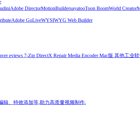
e
udini
Adobe Director
MotionBuilder
sayatoo
Toon Boom
World Creator
ribute
Adobe GoLive
WYSIWYG Web Builder
aver
eviews
7-Zip
DirectX Repair
Media Encoder Mac版
其他工业软
录制、视频编辑、特效添加等,助力高质量视频制作.