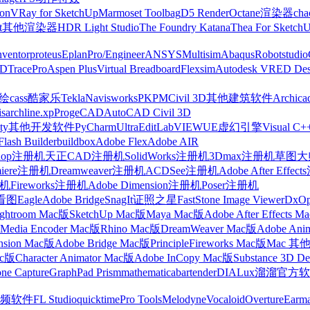
on
VRay for SketchUp
Marmoset Toolbag
D5 Render
Octane渲染器
cha
t
其他渲染器
HDR Light Studio
The Foundry Katana
Thea For Sketch
nventor
proteus
Eplan
Pro/Engineer
ANSYS
Multisim
Abaqus
Robotstudio
FD
TracePro
Aspen Plus
Virtual Breadboard
Flexsim
Autodesk VRED Des
cass
酷家乐
Tekla
Navisworks
PKPM
Civil 3D
其他建筑软件
Archica
is
archline.xp
ProgeCAD
AutoCAD Civil 3D
ty
其他开发软件
PyCharm
UltraEdit
LabVIEW
UE虚幻引擎
Visual C+
Flash Builder
buildbox
Adobe Flex
Adobe AIR
shop注册机
天正CAD注册机
SolidWorks注册机
3Dmax注册机
草图大师
miere注册机
Dreamweaver注册机
ACDSee注册机
Adobe After Effe
册机
Fireworks注册机
Adobe Dimension注册机
Poser注册机
看图
Eagle
Adobe Bridge
SnagIt
证照之星
FastStone Image Viewer
DxO
ightroom Mac版
SketchUp Mac版
Maya Mac版
Adobe After Effects 
Media Encoder Mac版
Rhino Mac版
DreamWeaver Mac版
Adobe Ani
nsion Mac版
Adobe Bridge Mac版
Principle
Fireworks Mac版
Mac 其
ac版
Character Animator Mac版
Adobe InCopy Mac版
Substance 3D D
one Capture
GraphPad Prism
mathematica
bartender
DIALux
溜溜官方软
频软件
FL Studio
quicktime
Pro Tools
Melodyne
Vocaloid
Overture
Earma