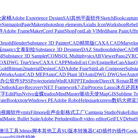
z全家桶
Adobe Experience Design
SAI
其他平面软件
SketchBook
captur
r
Sigmaplot
PageMaker
photoshop elements
Axialis IconWorkshop
Rebel
件
Adobe FrameMaker
Corel PaintShop
FontLab VI
Medibang Paint
Affi
Zbrush
Blender
Substance 3D Painter
CAD精简版
CAXA CAD
Marvelo
版
magics
文泰刻绘
Substance 3D Designer
DAZ Studio
solidedge
CAD
ll
Substance 3D Sampler
COMSOL Multiphysics
ABViewer
Pano2VR
OX
DWG TrueView
CAXA CAPP
Modo
Esri CityEngine
ReCap
Alias
Q
Gold
Bitmap2material
DesignCAD
Adobe Fuse
SimLab Composer
Subst
raWorks
AutoCAD MEP
AutoCAD Plant 3D
AutoDWG DWGSee
Auto
办公软件
SPSS
Project
origin
WinRAR
PPT
Endnote
DirectX Repair
其
Outlook
EasyRecovery
NET Framework
7-Zip
Process Lasso
冰点还原
打字
EditPlus
Nvivo
金蝶
trados
MindMaster
驱动天使
MapGIS
Sublime Te
ate
Bookxnote
Windows PE
Adobe RoboHelp
quarkxpress
数码大师
蓝
他视频软件
vmix
Filmora
会声会影
格式工厂
Camtasia Studio
Nuke
Ediu
ad
Magic Bullet Suite
Adobe Prelude
gilisoft video editor
GetFLV
Debut
S
ws激活工具
3dmax脚本
其他工具
SU版本转换器
C4D插件
Pr插件
Geek 
nager
PS动作特效