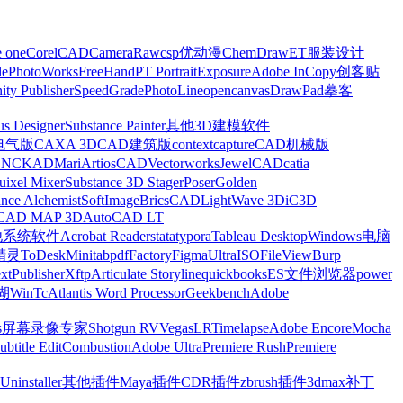
e one
CorelCAD
CameraRaw
csp优动漫
ChemDraw
ET服装设计
le
PhotoWorks
FreeHand
PT Portrait
Exposure
Adobe InCopy
创客贴
nity Publisher
SpeedGrade
PhotoLine
opencanvas
DrawPad
摹客
us Designer
Substance Painter
其他3D建模软件
电气版
CAXA 3D
CAD建筑版
contextcapture
CAD机械版
CNCKAD
Mari
ArtiosCAD
Vectorworks
JewelCAD
catia
uixel Mixer
Substance 3D Stager
Poser
Golden
ance Alchemist
SoftImage
BricsCAD
LightWave 3D
iC3D
CAD MAP 3D
AutoCAD LT
他系统软件
Acrobat Reader
stata
typora
Tableau Desktop
Windows电脑
精灵
ToDesk
Minitab
pdfFactory
Figma
UltraISO
FileView
Burp
xt
Publisher
Xftp
Articulate Storyline
quickbooks
ES文件浏览器
power
湖
WinTc
Atlantis Word Processor
Geekbench
Adobe
s
屏幕录像专家
Shotgun RV
Vegas
LRTimelapse
Adobe Encore
Mocha
ubtitle Edit
Combustion
Adobe Ultra
Premiere Rush
Premiere
Uninstaller
其他插件
Maya插件
CDR插件
zbrush插件
3dmax补丁