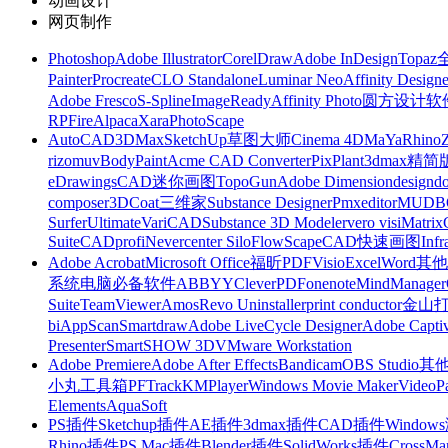
动画设计
网页制作
Photoshop
Adobe Illustrator
CorelDraw
Adobe InDesign
Topa
Painter
Procreate
CLO Standalone
Luminar Neo
Affinity Designe
Adobe Fresco
S-Spline
ImageReady
Affinity Photo
圆方设计软
RP
FireAlpaca
Xara
PhotoScape
AutoCAD
3DMax
SketchUp草图大师
Cinema 4D
MaYa
Rhino
rizomuv
BodyPaint
Acme CAD Converter
PixPlant
3dmax精简
eDrawings
CAD迷你画图
TopoGun
Adobe Dimension
designdo
composer
3DCoat
三维家
Substance Designer
Pmxeditor
MUDB
Surfer
Ultimate
VariCAD
Substance 3D Modeler
vero visi
Matrix
Suite
CADprofi
Nevercenter Silo
FlowScape
CAD快速画图
Inf
Adobe Acrobat
Microsoft Office
福昕PDF
Visio
Excel
Word
其他
系统
电脑必备软件
ABBYY
CleverPDF
onenote
MindManager
Suite
TeamViewer
Amos
Revo Uninstaller
print conductor
金山
bi
AppScan
Smartdraw
Adobe LiveCycle Designer
Adobe Captiv
Presenter
SmartSHOW 3D
VMware Workstation
Adobe Premiere
Adobe After Effects
Bandicam
OBS Studio
其
小丸工具箱
PFTrack
KMPlayer
Windows Movie Maker
VideoP
Elements
AquaSoft
PS插件
Sketchup插件
AE插件
3dmax插件
CAD插件
Windo
Rhino插件
PS Mac插件
Blender插件
SolidWorks插件
CrossMa