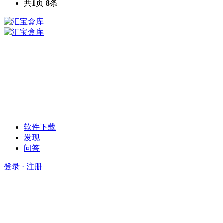
共
1
页
8
条
软件下载
发现
问答
登录 · 注册