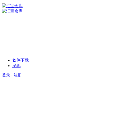
软件下载
发现
登录 · 注册