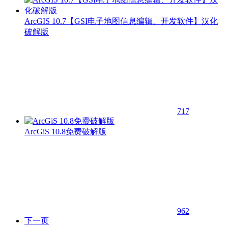
ArcGIS 10.7【GSI电子地图信息编辑、开发软件】汉化
破解版
717
ArcGiS 10.8免费破解版
962
下一页