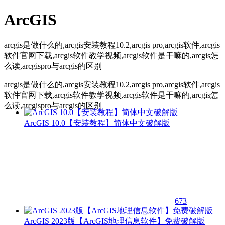
ArcGIS
arcgis是做什么的,arcgis安装教程10.2,arcgis pro,arcgis软件,arcgis
软件官网下载,arcgis软件教学视频,arcgis软件是干嘛的,arcgis怎
么读,arcgispro与arcgis的区别
arcgis是做什么的,arcgis安装教程10.2,arcgis pro,arcgis软件,arcgis
软件官网下载,arcgis软件教学视频,arcgis软件是干嘛的,arcgis怎
么读,arcgispro与arcgis的区别
ArcGIS 10.0【安装教程】简体中文破解版
673
ArcGIS 2023版【ArcGIS地理信息软件】免费破解版