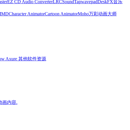
ster
EZ CD Audio Converter
LRC
SoundTap
wavepad
DeskFX
音乐
MMD
Character Animator
Cartoon Animator
Moho
万彩动画大师
low
Axure
其他软件资源
动画内容.