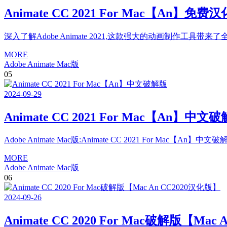
Animate CC 2021 For Mac【An】免费
深入了解Adobe Animate 2021,这款强大的动画制作工
MORE
Adobe Animate Mac版
05
2024
-
09
-
29
Animate CC 2021 For Mac【An】中文
Adobe Animate Mac版:Animate CC 2021 For Mac【An】中文
MORE
Adobe Animate Mac版
06
2024
-
09
-
26
Animate CC 2020 For Mac破解版【Mac