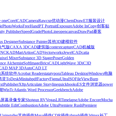
e one
CorelCAD
CameraRaw
csp优动漫
ChemDraw
ET服装设计
le
PhotoWorks
FreeHand
PT Portrait
Exposure
Adobe InCopy
创客贴
nity Publisher
SpeedGrade
PhotoLine
opencanvas
DrawPad
摹客
us Designer
Substance Painter
其他3D建模软件
电气版
CAXA 3D
CAD建筑版
contextcapture
CAD机械版
CNCKAD
Mari
ArtiosCAD
Vectorworks
JewelCAD
catia
uixel Mixer
Substance 3D Stager
Poser
Golden
ance Alchemist
SoftImage
BricsCAD
LightWave 3D
iC3D
CAD MAP 3D
AutoCAD LT
他系统软件
Acrobat Reader
stata
typora
Tableau Desktop
Windows电脑
精灵
ToDesk
Minitab
pdfFactory
Figma
UltraISO
FileView
Burp
xt
Publisher
Xftp
Articulate Storyline
quickbooks
ES文件浏览器
power
湖
WinTc
Atlantis Word Processor
Geekbench
Adobe
s
屏幕录像专家
Shotgun RV
Vegas
LRTimelapse
Adobe Encore
Mocha
ubtitle Edit
Combustion
Adobe Ultra
Premiere Rush
Premiere
Uninstaller
其他插件
Maya插件
CDR插件
zbrush插件
3dmax补丁