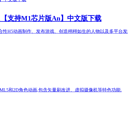
V21.0 M1【支持M1芯片版An】中文版下载
的强大功能,包括综合性H5动画制作、发布游戏、创造栩栩如生的人物以及多平台
支持HTML5和2D角色动画,包含矢量刷改进、虚拟摄像机等特色功能.