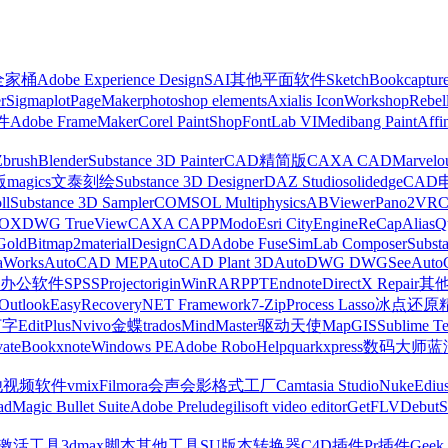
z全家桶
Adobe Experience Design
SAI
其他平面软件
SketchBook
captur
r
Sigmaplot
PageMaker
photoshop elements
Axialis IconWorkshop
Rebel
件
Adobe FrameMaker
Corel PaintShop
FontLab VI
Medibang Paint
Affi
Zbrush
Blender
Substance 3D Painter
CAD精简版
CAXA CAD
Marvelo
版
magics
文泰刻绘
Substance 3D Designer
DAZ Studio
solidedge
CAD
ll
Substance 3D Sampler
COMSOL Multiphysics
ABViewer
Pano2VR
OX
DWG TrueView
CAXA CAPP
Modo
Esri CityEngine
ReCap
Alias
Q
Gold
Bitmap2material
DesignCAD
Adobe Fuse
SimLab Composer
Subst
raWorks
AutoCAD MEP
AutoCAD Plant 3D
AutoDWG DWGSee
Auto
办公软件
SPSS
Project
origin
WinRAR
PPT
Endnote
DirectX Repair
其
Outlook
EasyRecovery
NET Framework
7-Zip
Process Lasso
冰点还原
打字
EditPlus
Nvivo
金蝶
trados
MindMaster
驱动天使
MapGIS
Sublime Te
ate
Bookxnote
Windows PE
Adobe RoboHelp
quarkxpress
数码大师
蓝
他视频软件
vmix
Filmora
会声会影
格式工厂
Camtasia Studio
Nuke
Ediu
ad
Magic Bullet Suite
Adobe Prelude
gilisoft video editor
GetFLV
Debut
S
ws激活工具
3dmax脚本
其他工具
SU版本转换器
C4D插件
Pr插件
Geek 