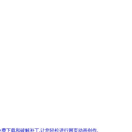
,提供了免费下载和破解补丁,让您轻松进行网页动画创作.