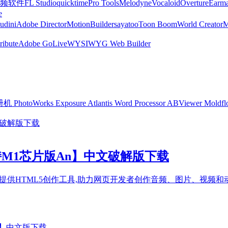
频软件
FL Studio
quicktime
Pro Tools
Melodyne
Vocaloid
Overture
Earma
e
udini
Adobe Director
MotionBuilder
sayatoo
Toon Boom
World Creator
ribute
Adobe GoLive
WYSIWYG Web Builder
注册机
PhotoWorks
Exposure
Atlantis Word Processor
ABViewer
Moldf
0 M1【支持M1芯片版An】中文破解版下载
制作软件,提供HTML5创作工具,助力网页开发者创作音频、图片、视频和