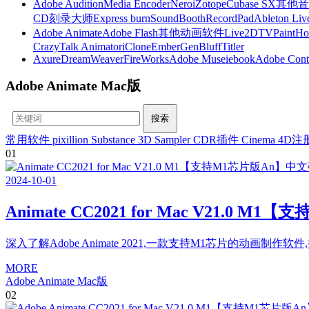
Adobe Audition
Media Encoder
Nero
iZotope
Cubase SX
其他音
CD刻录大师
Express burn
SoundBooth
RecordPad
Ableton Liv
Adobe Animate
Adobe Flash
其他动画软件
Live2D
TVPaint
Ho
CrazyTalk Animator
iClone
EmberGen
BluffTitler
Axure
DreamWeaver
FireWorks
Adobe Muse
iebook
Adobe Cont
Adobe Animate Mac版
常用软件
pixillion
Substance 3D Sampler
CDR插件
Cinema 4D
01
2024
-
10
-
01
Animate CC2021 for Mac V21.
深入了解Adobe Animate 2021,一款支持M1芯片的动画
MORE
Adobe Animate Mac版
02