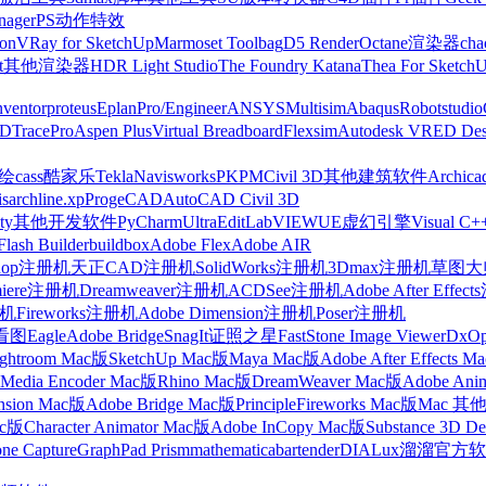
nager
PS动作特效
on
VRay for SketchUp
Marmoset Toolbag
D5 Render
Octane渲染器
cha
t
其他渲染器
HDR Light Studio
The Foundry Katana
Thea For Sketch
nventor
proteus
Eplan
Pro/Engineer
ANSYS
Multisim
Abaqus
Robotstudio
FD
TracePro
Aspen Plus
Virtual Breadboard
Flexsim
Autodesk VRED Des
cass
酷家乐
Tekla
Navisworks
PKPM
Civil 3D
其他建筑软件
Archica
is
archline.xp
ProgeCAD
AutoCAD Civil 3D
ty
其他开发软件
PyCharm
UltraEdit
LabVIEW
UE虚幻引擎
Visual C+
Flash Builder
buildbox
Adobe Flex
Adobe AIR
shop注册机
天正CAD注册机
SolidWorks注册机
3Dmax注册机
草图大师
miere注册机
Dreamweaver注册机
ACDSee注册机
Adobe After Effe
册机
Fireworks注册机
Adobe Dimension注册机
Poser注册机
看图
Eagle
Adobe Bridge
SnagIt
证照之星
FastStone Image Viewer
DxO
ightroom Mac版
SketchUp Mac版
Maya Mac版
Adobe After Effects 
Media Encoder Mac版
Rhino Mac版
DreamWeaver Mac版
Adobe Ani
nsion Mac版
Adobe Bridge Mac版
Principle
Fireworks Mac版
Mac 其
ac版
Character Animator Mac版
Adobe InCopy Mac版
Substance 3D D
one Capture
GraphPad Prism
mathematica
bartender
DIALux
溜溜官方软