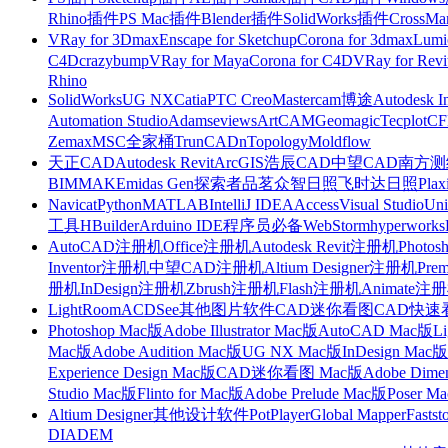
Rhino插件
PS Mac插件
Blender插件
SolidWorks插件
CrossMa
VRay for 3Dmax
Enscape for Sketchup
Corona for 3dmax
Lumi
C4D
crazybump
VRay for Maya
Corona for C4D
VRay for Revi
Rhino
SolidWorks
UG NX
Catia
PTC Creo
Mastercam
博途
Autodesk I
Automation Studio
Adams
eviews
ArtCAM
Geomagic
Tecplot
C
Zemax
MSC全家桶
TrunCAD
nTopology
Moldflow
天正CAD
Autodesk Revit
ArcGIS
浩辰CAD
中望CAD
南方测绘
BIMMAKE
midas Gen
探索者
品茗
众智日照
飞时达日照
Plax
Navicat
Python
MATLAB
IntelliJ IDEA
Access
Visual Studio
Uni
工具
HBuilder
Arduino IDE
程序员必备
WebStorm
hyperworks
AutoCAD注册机
Office注册机
Autodesk Revit注册机
Photo
Inventor注册机
中望CAD注册机
Altium Designer注册机
Pre
册机
InDesign注册机
Zbrush注册机
Flash注册机
Animate注
LightRoom
ACDSee
其他图片软件
CAD迷你看图
CAD快速
Photoshop Mac版
Adobe Illustrator Mac版
AutoCAD Mac版
L
Mac版
Adobe Audition Mac版
UG NX Mac版
InDesign Mac版
Experience Design Mac版
CAD迷你看图 Mac版
Adobe Dime
Studio Mac版
Flinto for Mac版
Adobe Prelude Mac版
Poser M
Altium Designer
其他设计软件
PotPlayer
Global Mapper
Fastst
DIADEM