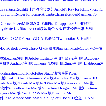
os vantage
Redshift【红移渲染器】
Arnold
VRay for Rhino
VRay for
Up
FStorm Render for 3dmax
Artlantis
Clarisse
RenderMan
Thea For
Cadence
PowerMill
CIMCO Edit
Pix4Dmapper
其他工业软件
ign
Materials Studio
vericut
诚智鹏个人版在线公差分析系统
d
鸿业
PCCAD
Fuzor
迅捷CAD编辑器
Twinmotion
天正日照
+
DataGrip
devc++
Eclipse
代码编辑器
Phpstorm
Maple
CLion
VC开发
Sketchup注册机
Adobe Illustrator注册机
Maya注册机
Autodesk
cts注册机
Audition注册机
Cinema 4D注册机
Rhino注册机
Lightroom注
pixelmash
pixillion
PhotoFiltre Studio
泼辣修图Ploarr
Mac版
Final Cut Pro X
Premiere Mac版
sketch for Mac版
Cinema 4D
mate Mac版
ZBrush Mac版
ACDSee Mac版
Keynote for Mac版
他软件
Screenflow for Mac版
Marvelous Designer Mac版
Camtasia
esigner Mac版
CorelDRAW Mac版
Ploarr for Mac
件
lingo
Barcode Studio
MedCalc
SlySoft CloneCD
立创EDA
NI