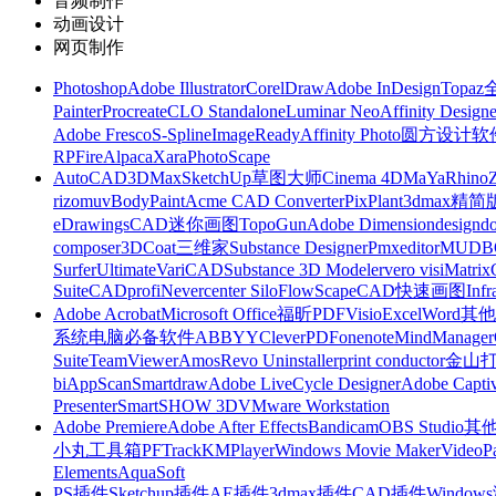
音频制作
动画设计
网页制作
Photoshop
Adobe Illustrator
CorelDraw
Adobe InDesign
Topa
Painter
Procreate
CLO Standalone
Luminar Neo
Affinity Designe
Adobe Fresco
S-Spline
ImageReady
Affinity Photo
圆方设计软
RP
FireAlpaca
Xara
PhotoScape
AutoCAD
3DMax
SketchUp草图大师
Cinema 4D
MaYa
Rhino
rizomuv
BodyPaint
Acme CAD Converter
PixPlant
3dmax精简
eDrawings
CAD迷你画图
TopoGun
Adobe Dimension
designdo
composer
3DCoat
三维家
Substance Designer
Pmxeditor
MUDB
Surfer
Ultimate
VariCAD
Substance 3D Modeler
vero visi
Matrix
Suite
CADprofi
Nevercenter Silo
FlowScape
CAD快速画图
Inf
Adobe Acrobat
Microsoft Office
福昕PDF
Visio
Excel
Word
其他
系统
电脑必备软件
ABBYY
CleverPDF
onenote
MindManager
Suite
TeamViewer
Amos
Revo Uninstaller
print conductor
金山
bi
AppScan
Smartdraw
Adobe LiveCycle Designer
Adobe Captiv
Presenter
SmartSHOW 3D
VMware Workstation
Adobe Premiere
Adobe After Effects
Bandicam
OBS Studio
其
小丸工具箱
PFTrack
KMPlayer
Windows Movie Maker
VideoP
Elements
AquaSoft
PS插件
Sketchup插件
AE插件
3dmax插件
CAD插件
Windo